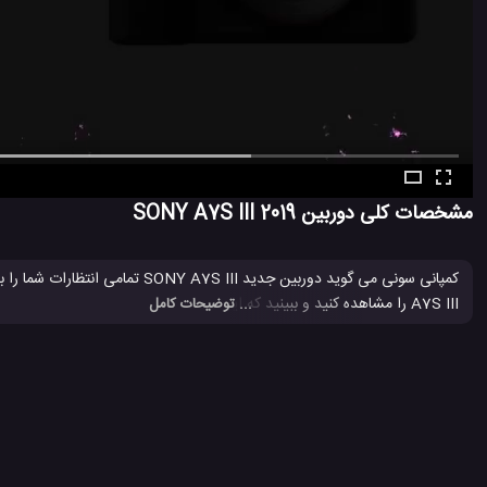
مشخصات کلی دوربین SONY A7S III 2019
کمپانی سونی می گوید دوربین جدید SONY A7S III تمامی انتظارات شما را به بهتربن نحو برآورده می کند!!! در این
A7S III را مشاهده کنید و ببینید که این دوربین جدید چگونه می تواند پاسخگوی تمام نیاز های شما باشد.
... توضیحات کامل
sony
دوربین
دوربین A7S III
دوربین Sony
دوربین SONY A7S III 2019
#
#
#
#
#
شرکت sony
شرکت سونی
کمپانی Sony
کمپانی سونی
محصولا
#
#
#
#
#
4.4 هزار بازدید
8 سال پیش
تکنولوژی
دوربین
ویدئو
ویدئو های تکنو