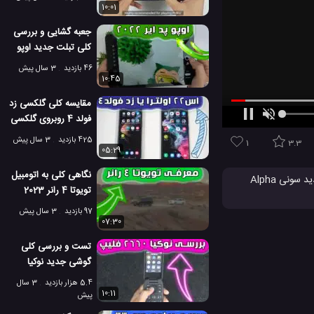
10:01
جعبه گشایی و بررسی
کلی تبلت جدید اوپو
پد ایر 2022
46 بازدید
3 سال پیش
10:45
مقایسه کلی گلکسی زد
فولد 4 روبروی گلکسی
اس 22 اولترا
425 بازدید
3 سال پیش
1
3.3
05:29
نگاهی کلی به اتومبیل
می توانید مشخصات کامل دوربین جدید سونی Alpha
تویوتا 4 رانر 2023
خارق العاده
97 بازدید
3 سال پیش
سونی
07:30
تست و بررسی کلی
گوشی جدید نوکیا
2660 فلیپ
5.4 هزار بازدید
3 سال
10:11
پیش