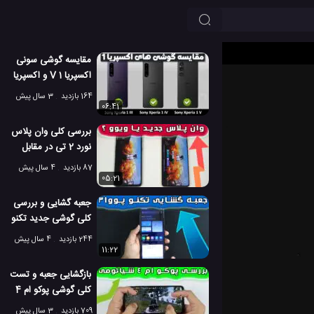
مقایسه گوشی سونی
اکسپریا 1 V و اکسپریا
1 IV با اکسپریا 1 III
164 بازدید
3 سال پیش
06:41
بررسی کلی وان پلاس
نورد 2 تی در مقابل
ویوو وی 23
87 بازدید
4 سال پیش
05:21
جعبه گشایی و بررسی
کلی گوشی جدید تکنو
پووا 3
244 بازدید
4 سال پیش
11:22
بازگشایی جعبه و تست
کلی گوشی پوکو ام 4
شیائومی
709 بازدید
3 سال پیش