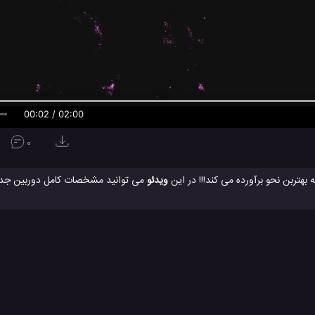
00:02 / 02:00
0
ویدئو
دوربین سونی
دوربین عکاسی
دوربین عکس برداری
#
#
#
#
ت SONY
محصولات سونی
#
لوژی