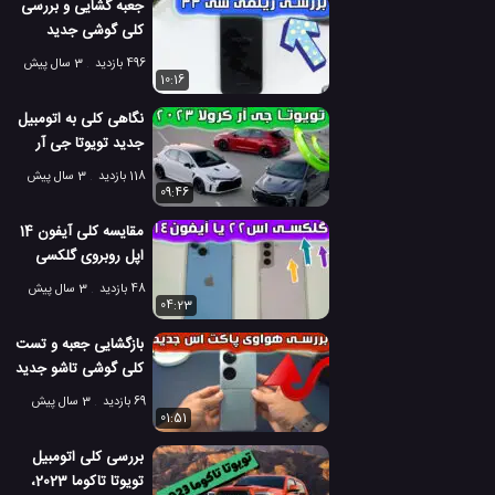
جعبه گشایی و بررسی
کلی گوشی جدید
ریلمی سی 33
496 بازدید
3 سال پیش
10:16
نگاهی کلی به اتومبیل
جدید تویوتا جی آر
کرولا 2023
118 بازدید
3 سال پیش
09:46
مقایسه کلی آیفون 14
اپل روبروی گلکسی
اس 22 سامسونگ
48 بازدید
3 سال پیش
04:23
بازگشایی جعبه و تست
کلی گوشی تاشو جدید
هواوی پاکت اس
69 بازدید
3 سال پیش
01:51
بررسی کلی اتومبیل
تویوتا تاکوما 2023،