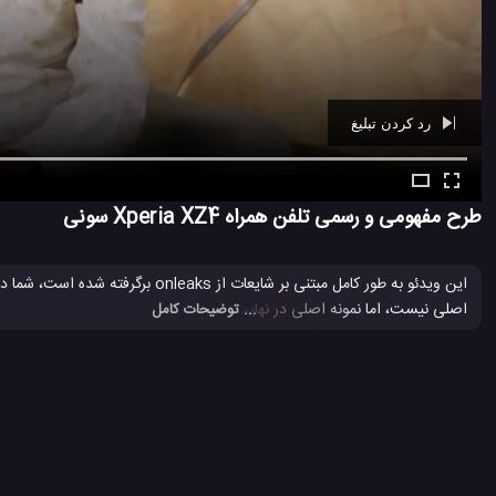
رد کردن تبلیغ
Ad -
00:40
طرح مفهومی و رسمی تلفن همراه Xperia XZ4 سونی
این ویدئو به طور کامل مبتنی بر شایعات از onleaks برگرفته شده است، شما در این
اصلی نیست، اما نمونه اصلی در نهایت نمی تواند تفاوت چندانی با این نمونه
... توضیحات کامل
Sony Xperia XZ4
Xperia XZ4 سونی
تلفن همراه Xperia XZ4 سونی
#
#
#
شرکت سونی
کمپانی Sony
کمپانی سونی
موبایل سونی
#
#
#
#
5 هزار بازدید
8 سال پیش
تکنولوژی
موبایل
ویدئو
ویدئو های تکنولو