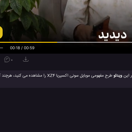
00:19 / 00:59
0
ویدئو
طرح مفهومی موبایل سونی اکسپریا XZ4 را مشاهده می 
 های مفهومی داشته باشد. گفته می شود که موبایل جدید سونی با سه دوربین عقب ع
تلفن همراه سونی
سونی
سونی اکسپریا
سونی اکسپریا XZ4
#
#
#
#
ژی