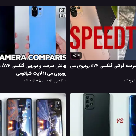
05:41
مقایسه و مبارزه سرعت گوشی گلکسی a72 روبروی می
چالش
روبروی می 11 لایت شیائومی
3.6 هزار بازدید
5 سال پیش