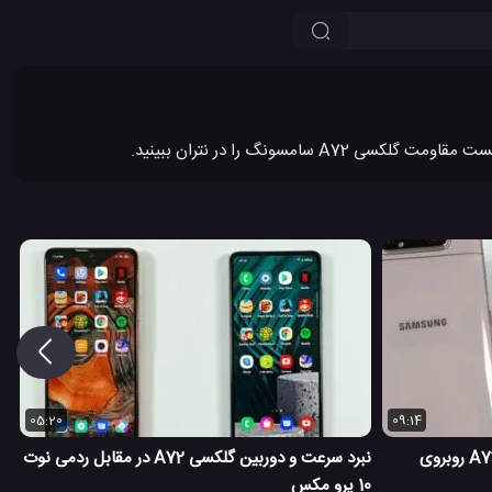
05:20
09:14
مقایسه و بررسی کلی گوشی گلکسی A72 روبروی
نبرد سرعت و دوربین گلکسی A72 در مقابل ردمی نوت
10 پرو مکس