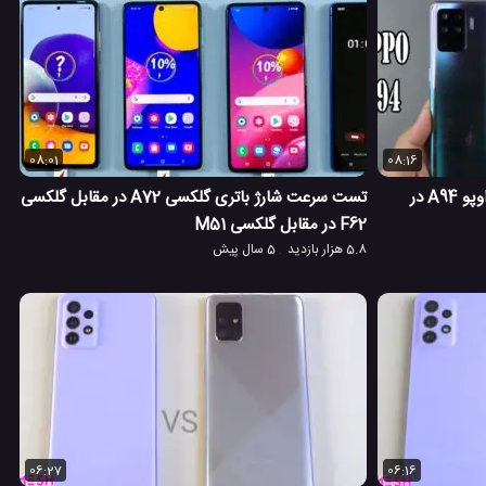
08:01
08:16
چالش سرعت و مبارزه دوربین گوشی اوپو A94 در
تست سرعت شارژ باتری گلکسی A72 در مقابل گلکسی
F62 در مقابل گلکسی M51
5.8 هزار بازدید
5 سال پیش
06:27
06:16