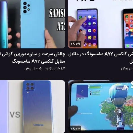
08:39
چالش سرعت گوشی گلکسی A72 سامسونگ در مقابل
مقابل گلکسی A72 سامسونگ
1.7 هزار بازدید
5 سال پیش
08:03