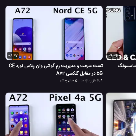
08:47
09:34
 سرعت و دوربین گلکسی A72 سامسونگ
تست سرعت و مدیریت رم گوشی وان پلاس نورد CE
5G در مقابل گلکسی A72
2.8 هزار بازدید
5 سال پیش