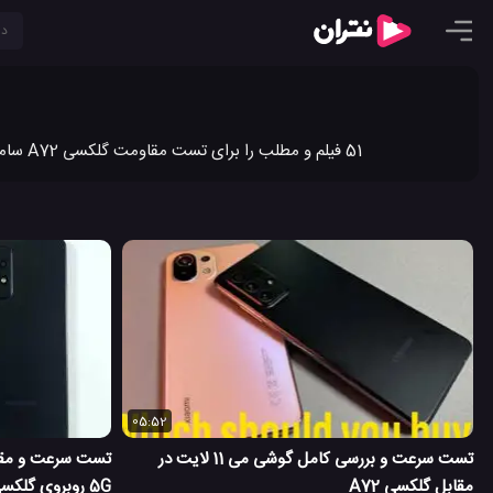
51 فیلم و مطلب را برای تست مقاومت گلکسی A72 سامسونگ در نتران به اشتراک گذاشته ایم. جدیدترین ویدیو کلیپ ها و مطالب تست مقاومت گلکسی A72 سامسونگ را در نتران ببینید.
05:52
 2
تست سرعت و بررسی کامل گوشی می 11 لایت در
مقابل گلکسی A72
5G روبروی گلکسی A72