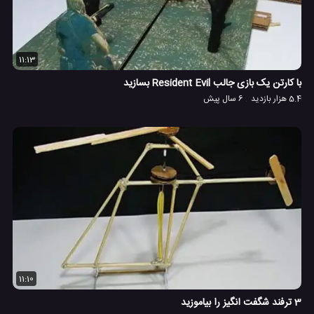
11:13
با کارتن یک بازی جالب Resident Evil بسازید
5.4 هزار بازدید
6 سال پیش
11:10
3 ترفند شگفت انگیز را بیاموزید