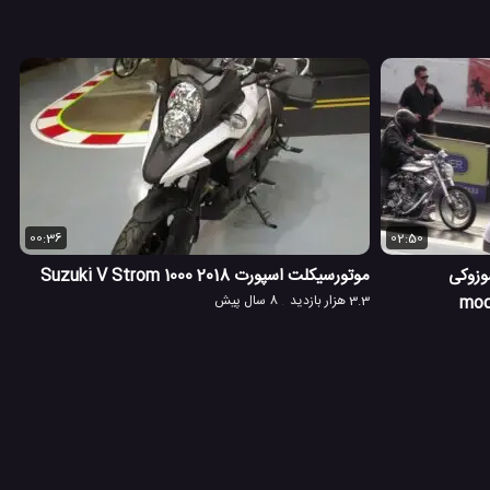
00:36
02:50
وزوکی
موتورسیکلت اسپورت 2018 Suzuki V Strom 1000
3.3 هزار بازدید
8 سال پیش