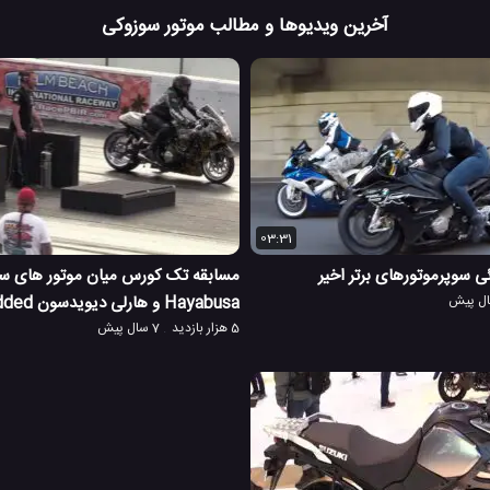
آخرین ویدیوها و مطالب موتور سوزوکی
03:31
ی سوپرموتورهای برتر اخیر
مسابقه تک کورس میان موتور های س
Hayabusa و هارلی دیویدسون modded
5 هزار بازدید
7 سال پیش