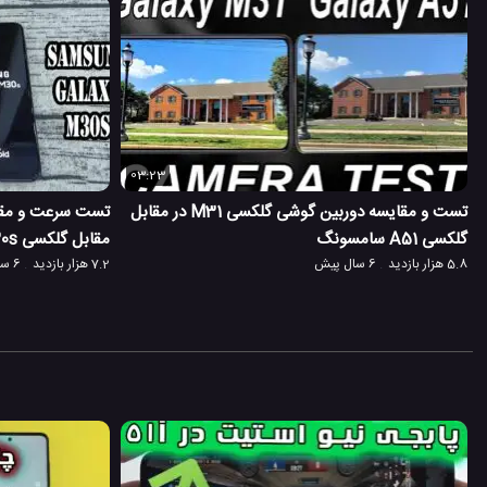
03:23
 در
تست و مقایسه دوربین گوشی گلکسی M31 در مقابل
گلکسی A51 سامسونگ
مقابل گلکسی M30s سامسونگ
5.8 هزار بازدید
6 سال پیش
7.2 هزار بازدید
6 سال پیش