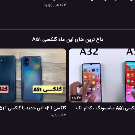
10.6 هزار بازدید
داغ ترین های این ماه گلکسی A51
08:42
گلکسی A32 یا گلکسی A51 سامسونگ ، کدام یک
گلکسی آ 04 اس جدید یا گلکسی آ 51، سریعترین؟
197 بازدید