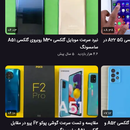
06:03
08:38
تست سرعت و مدیریت رم گوشی گلکسی A22 5G در
نبرد سرعت موبایل گلکسی M30 روبروی گلکسی A51
سامسونگ
4.6 هزار بازدید
5 سال پیش
06:10
07:12
تست سرعت و مقایسه دوربین گوشی گلکسی A52 و
مقایسه و تست سرعت گوشی پوکو F2 پرو در مقابل