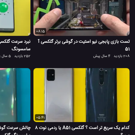
08:15
تست بازی پابجی نیو استیت در گوشی برتر گلکسی آ
51
سامسونگ
208 بازدید
4 سال پیش
252 بازدید
5 سال پیش
05:41
کدام یک سریع تر است ؟ گلکسی A51 یا ردمی نوت 8