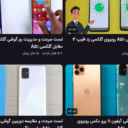
06:42
نبرد سرعت گلکسی A51 روبروی گلکسی زد فلیپ 3
مقابل گلکسی A51
5.2 هزار بازدید
5 سال پیش
04:02
چالش سرعت گوشی آیفون 11 پرو مکس روبروی