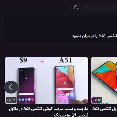
05:48
03:06
تست خراش دادن صفحه نمایش موبایل گلکسی A51
مقایسه و تست سرعت گوشی گلکسی A51 در مقابل
گلکسی S9 سامسونگ