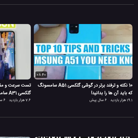
08:40
های گوشی گلکسی F41 در
10 نکته و ترفند برتر در گوشی گلکسی A51 سامسونگ
که باید آن ها را بدانید!
گلکسی A31 سامسونگ
19.1 هزار بازدید
6 سال پیش
7.6 هزار بازدید
6 سال پیش