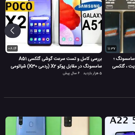
08:14
11:37
سامسونگ ؛
بررسی کامل و تست سرعت گوشی گلکسی A51
A71 ، گلکسی A51 ، نوت 10 لایت ، گلکسی
سامسونگ در مقابل پوکو X2 (ردمی K30) شیائومی
5 هزار بازدید
6 سال پیش