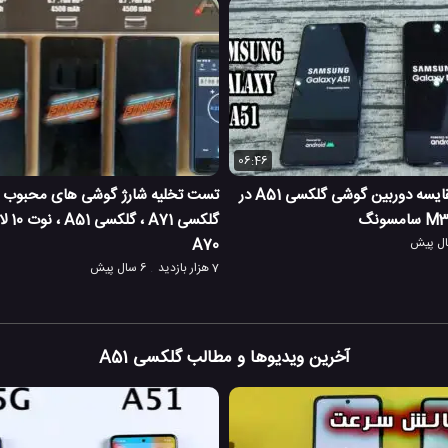
06:46
تست سرعت و مقایسه دوربین گوشی گلکسی A51 در
تست تخلیه شارژ گوشی های محبوب 
گلکسی 
A70
7 هزار بازدید
6 سال پیش
آخرین ویدیوها و مطالب گلکسی A51