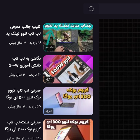
کلیپ جالب معرفی
لپ تاپ لنوو تینک پد
زد سری ایکس
16 بازدید
3 سال پیش
00:30
نگاهی به لپ تاپ
دانش آموزی 500w
یوگا نسل چهار لنوو
40 بازدید
3 سال پیش
2023!
01:14
معرفی لپ تاپ کروم
بوک لنوو 500 ای یوگا
نسل چهار 2023!
67 بازدید
3 سال پیش
01:09
معرفی تبلت-لپ تاپ
کروم بوک 300 ای یوگا
نسل چهار لنوو!
612 بازدید
3 سال پیش