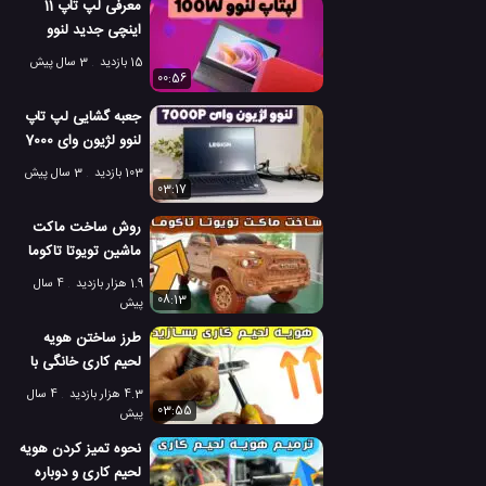
معرفی لپ تاپ 11
اینچی جدید لنوو
100w نسل 4
15 بازدید
3 سال پیش
00:56
جعبه گشایی لپ تاپ
لنوو لژیون وای 7000
پی 2023
103 بازدید
3 سال پیش
03:17
روش ساخت ماکت
ماشین تویوتا تاکوما
منبت کاری روی چوب
1.9 هزار بازدید
4 سال
08:13
پیش
طرز ساختن هویه
لحیم کاری خانگی با
اتصال یو اس بی
4.3 هزار بازدید
4 سال
03:55
پیش
نحوه تمیز کردن هویه
لحیم کاری و دوباره