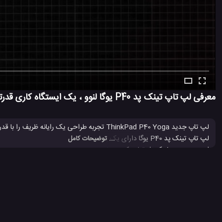
معرفی لپ تاپ تینک پد P40 یوگا لنوو ، یک ایستگاه کاری قدرتمند
لپ تاپ جدید ThinkPad P40 Yoga تجربه طراحی ی
... توضیحات کامل
است. Lenovo یکی از تولید کننده های برتر رایانه های شخصی در جهان است.
لپ تاپ
لپ تاپ 2019
لپ تاپ ThinkPad P40 Yoga لنوو
لپ تاپ kPad
#
#
#
#
لپ تاپ لنوو
لپ تاپ یوگا لنوو
#
#
3.8 هزار بازدید
6 سال پیش
تکنولوژی
لپ تاپ
ویدئو
ویدئو های تکن