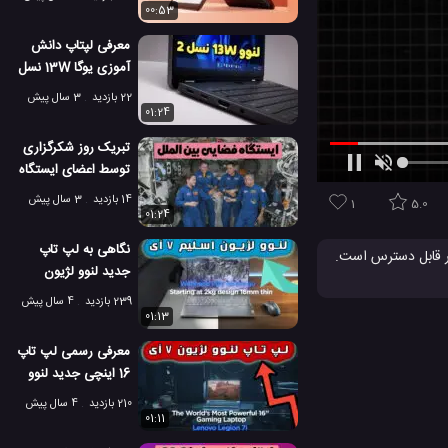
00:53
معرفی لپتاپ دانش
آموزی یوگا 13W نسل
دو لنوو!
22 بازدید
3 سال پیش
01:24
تبریک روز شکرگزاری
توسط اعضای ایستگاه
فضایی بین اللملی!
14 بازدید
3 سال پیش
1
5.0
01:24
نگاهی به لپ تاپ
ی نظیر قابل دسترس است.
جدید لنوو لژیون
لپ تاپ تینک پد P40 یوگا دارای یک پردازنده Core i7-6500U ، صفحه نمایش 1080p ، گرافیک انویدیا Quadro M500M ، رم 8 گیگابایتی و یک هارد با SSD ظرفیت 256 گیگابایتی
اسلیم 7i
239 بازدید
4 سال پیش
01:13
لپ تاپ جدید
#
معرفی رسمی لپ تاپ
16 اینچی جدید لنوو
لژیون 7i
210 بازدید
4 سال پیش
01:11