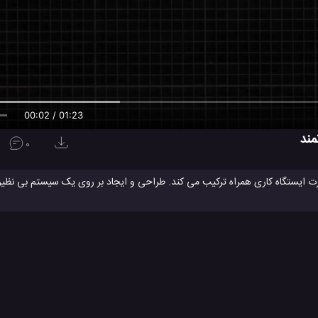
00:02 / 01:23
0
ک رایانه ظریف را با قدرت ایستگاه کاری همراه ترکیب می کند. طراحی و ایجاد بر روی یک سیستم ب
Thin لنوو
لپ تاپ تینک پد P40 یوگا لنوو
لپ تاپ تینک پد لنوو
#
#
ولوژی