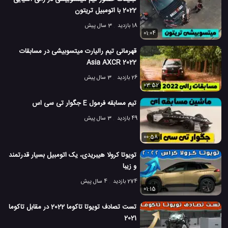
2022 با اتومبیل تریتون
18 بازدید
3 سال پیش
01:04
قهرمانی تیم رالیارت میتسوبیشی در مسابقات
Asia AXCR 2022
26 بازدید
3 سال پیش
03:52
تیم مسابقه فرمول E جگوار تی سی اس
49 بازدید
3 سال پیش
00:58
تویوتا کرولا هیبریدی، یک اتومبیل بسیار قدرتمند
و زیبا
274 بازدید
4 سال پیش
01:15
تست تصادف تویوتا تاکوما 2022 در مقابل تاکوما
2021