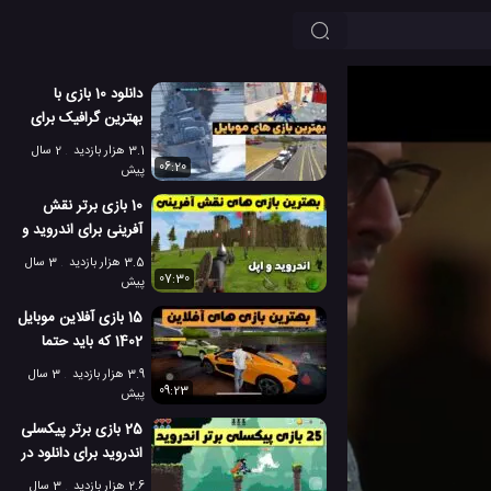
دانلود 10 بازی با
بهترین گرافیک برای
اندروید و اپل (لیست
3.1 هزار بازدید
2 سال
جدید)
06:20
پیش
10 بازی برتر نقش
آفرینی برای اندروید و
اپل 1402 [آفلاین]
3.5 هزار بازدید
3 سال
07:30
پیش
15 بازی آفلاین موبایل
1402 که باید حتما
نصب کنید [اندروید و
3.9 هزار بازدید
3 سال
اپل]
09:23
پیش
25 بازی برتر پیکسلی
اندروید برای دانلود در
سال 1402
2.6 هزار بازدید
3 سال