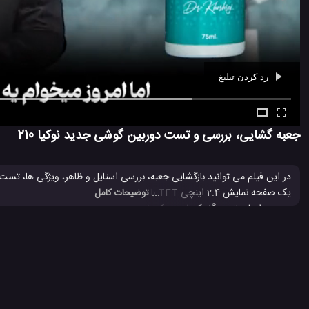
رد کردن تبلیغ
Ad -
01:07
جعبه گشایی، بررسی و تست دوربین گوشی جدید نوکیا 210
... توضیحات کامل
دوربین اصلی 0.3 مگاپیکسلی و یک باتری 1020 میلی آمپر در ساعتی ، با شارژ 3.8 واتی بهره می برد. خودتان با مشاهده این
بررسی موبایل نوکیا 210
تلفن همراه نوکیا 210
گوشی جدید نوکیا
گو
#
#
#
#
موبایل ساده نوکیا
موبایل نوکیا 210
نوکیا
نوکیا 210
نوکیا ساده
#
#
#
#
#
3.8 هزار بازدید
5 سال پیش
بررسی
تکنولوژی
موبایل
نقد و بررسی مو