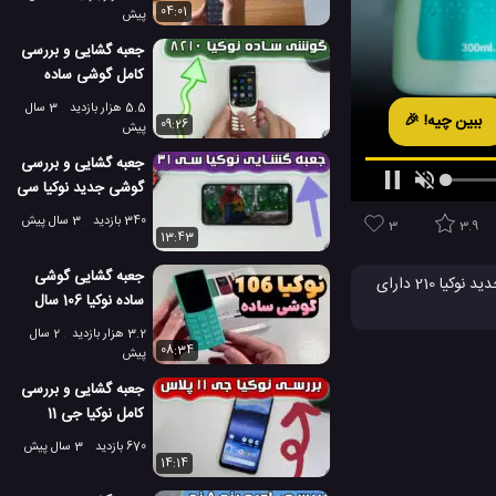
04:01
پیش
جعبه گشایی و بررسی
کامل گوشی ساده
جدید نوکیا 8210 4G
5.5 هزار بازدید
3 سال
ببین چیه! 🎉
09:26
پیش
جعبه گشایی و بررسی
گوشی جدید نوکیا سی
31
340 بازدید
3 سال پیش
3
3.9
13:43
جعبه گشایی گوشی
در این فیلم می توانید بازگشایی جعبه، بررسی استایل و ظاهر، ویژگی ها، تست دوربین و تست بازی گوشی ساده جدید Nokia 210 را مشاهده کنید. این گوشی جدید نوکیا 210 دارای
ساده نوکیا 106 سال
یک صفحه نمایش 2.4 اینچی TFT با طیف رنگی 65K است و وضوح کیفیت 240 در 320 پیکسل را به همراه دارد، موبایل جدید نوکیا 210 همچنین از فضای ذخیره سازی 16 مگابایتی،
2023
3.2 هزار بازدید
2 سال
08:34
پیش
 جدید نوکیا
جعبه گشایی و بررسی
کامل نوکیا جی 11
پلاس
670 بازدید
3 سال پیش
14:14