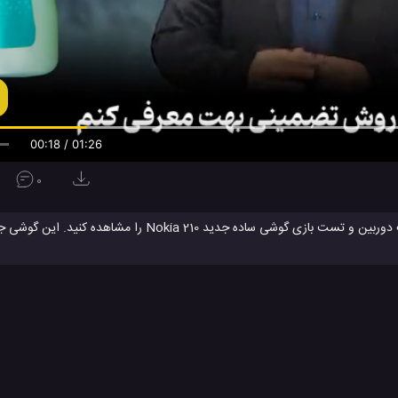
00:19 / 01:26
0
فیلم
گوشی تازه معرفی شده نوکیا 210 را بهتر بشناسید.
شی ساده جدید نوکیا
مشخصات نوکیا 210
معرفی گوشی نوکیا 210
موبایل
#
#
#
بایل ها
ویدئو
ویدئو های بررسی
ویدئو های تکنولوژی