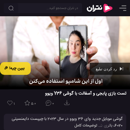
ببین چیه! 🎉
رد کردن تبلیغ
Ad -
00:42
تست بازی پابجی و آسفالت با گوشی Y36 ویوو
1
5.0
0
گوشی موبایل جدید وای 36 ویوو در سال 2023 با چیپست دایمنسیتی
6020، باتری 5 هزار میلی آمپر ساعتی، 256 گیگابایت حافظه داخلی، 8
... توضیحات کامل