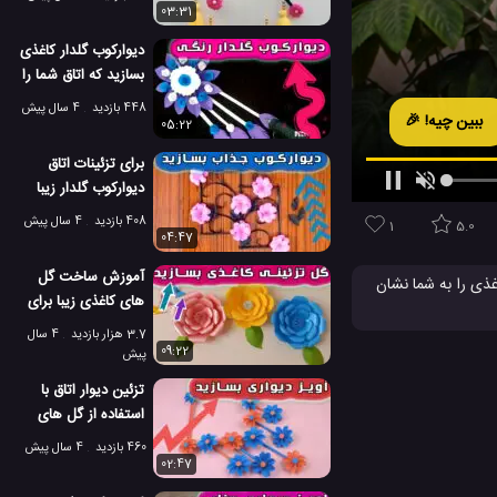
03:31
دیوارکوب گلدار کاغذی
بسازید که اتاق شما را
زیباتر کند
448 بازدید
4 سال پیش
ببین چیه! 🎉
05:22
برای تزئینات اتاق
دیوارکوب گلدار زیبا
درست کنید
408 بازدید
4 سال پیش
1
5.0
04:47
آموزش ساخت گل
غذی را به شما نشان
های کاغذی زیبا برای
ید به راحتی نمونه
تزئین دیوار اتاق
3.7 هزار بازدید
4 سال
09:22
پیش
ت آویز دیواری
تزئین دیوار اتاق با
استفاده از گل های
کاغذی جذاب
460 بازدید
4 سال پیش
02:47