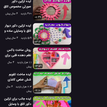
ایده تزئین دکور
صورتی مخصوص اتاق
با قوطی کبریت
420 بازدید
4 سال پیش
02:49
ایده تزئین دکور دیوار
اتاق با وسایلی ساده و
در دسترس
519 بازدید
4 سال پیش
03:16
روش ساخت باکس
نظم دهنده قلبی برای
تزئین دیوار اتاق
1.1 هزار بازدید
4 سال
03:59
پیش
ایده ساخت تقویم
شش ضلعی کاغذی
برای تزئین میز اتاق
2.3 هزار بازدید
4 سال
07:10
پیش
ایده جالب برای تزئین
دکور اتاق با وسایل