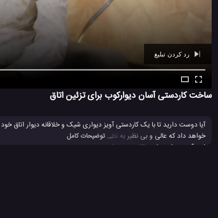
رد کردن تبلیغ
Ad -
00:39
ساخت کاردستی آسان دیوارکوب برای تزئین اتاق
آیا دوست دارید تا با یک کاردستی آویز دیواری شیک و خلاقانه دیوار اتاق خود
خواهد داد که عالی و بی نظیر به نظر می رسد. این
دیوارکوب
ساده و جذاب با ک
... توضیحات کامل
این آویز دیواری را در خانه درست کنید و با آن دیوار اتاق خودتان را جذاب تر از
ترفند جالب برای ساخت آویز دیواری
ساخت دیوارکوب تزئینی
ساخت 
#
#
#
102 بازدید
4 سال پیش
آموزش
آموزش ترفند
آموزش ساخت
ویدئو