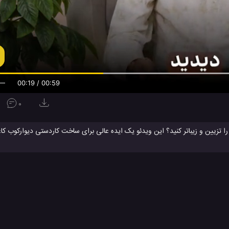
00:20 / 00:59
0
 را تزیین و زیباتر کنید؟ این ویدئو یک ایده عالی برای ساخت کاردستی دیوارکوب کا
اغذهای باطله، قیچی ، چسب و برخی از ابزار ساده دیگر قابل ساخت است. می توان
 قبل تزئین کنید.
کاردستی
کاردستی
کاردستی با کاغذ رنگی
کاردستی تزئینی
نحوه ساخ
#
#
#
#
ویدئو های آموزشی
ویدئو های سرگرمی