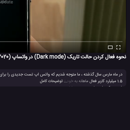
نحوه فعال کردن حالت تاریک (Dark mode) در واتساپ (2020) !
1.5 میلیارد کاربر فعال ماهانه به خود اختصاص داده است ، تا اواخر سال گذشته
... توضیحات کامل
فیس بوک ، از جمله Messenger و agram
م
اپ اکنون با جدیدترین نسخه بتا ، تم تاریک را به نمایش می گذارد. شما می توا
والپیپر و تصویر پس زمینه این گوشی را نیز می توانید از این لینک دانلود بنمائ
Dark mode
پیام رسان واتساپ
تم تاریک
تم تاریک اندروید
#
#
#
#
#
حالت تاریک واتساپ
حالت دارک مد
دارک مد
نرم افزار واتساپ
#
#
#
#