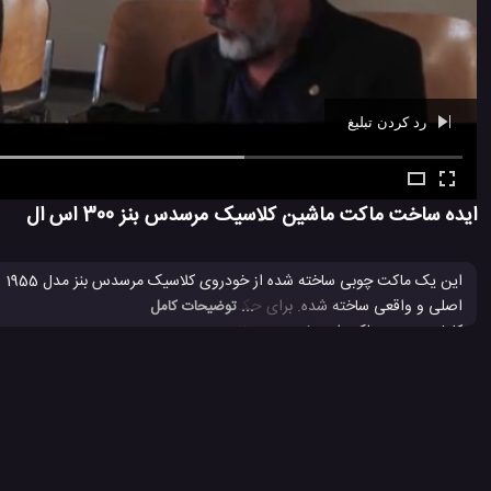
رد کردن تبلیغ
Ad -
00:39
ایده ساخت ماکت ماشین کلاسیک مرسدس بنز 300 اس ال
اصلی و واقعی ساخته شده. برای حک کردن تمام جزئیات و طراحی قطعات متحر
... توضیحات کامل
کامل و حتی عملکرد این خودرو بی نظیر چوبی را در این ویدئو تماشا کنید. ا
ویدئو لذت خواهید برد.
ترفند جالب با چوب
ترفند جالب با چوب بستنی
ساخت ماشین چوبی
#
#
#
2.2 هزار بازدید
4 سال پیش
آموزش
آموزش ترفند
آموزش ساخت
اتو