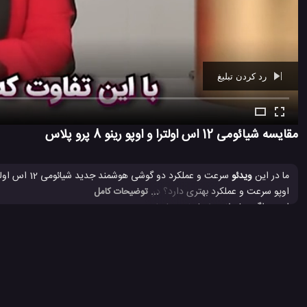
رد کردن تبلیغ
Ad -
01:26
مقایسه شیائومی 12 اس اولترا و اوپو رینو 8 پرو پلاس
ما در این
ویدئو
... توضیحات کامل
مگاپیکسلی را به همراه دارد. خودتان با مشاهده فیلم سرعت و عملکرد این دو گ
اوپو رنو 8 پرو پلاس
بررسی گوشی اوپو رنو 8 پرو
تست سرعت تلفن ه
#
#
#
گوشی شیائومی 12 اس اولترا
مشخصات اوپو رنو 8 پرو پلاس
معرفی اوپ
#
#
#