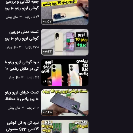
جعبه گشایی و بررسی
گوشی اوپو رینو 10 پرو
پلاس
504 بازدید
3 سال پیش
02:57
تست عملی دوربین
گوشی اوپو رینو 10 پرو
پلاس
238 بازدید
3 سال پیش
03:44
نبرد گوشی اوپو رینو 8
تی در مقابل ریلمی 10
پرو پلاس!
161 بازدید
3 سال پیش
06:05
تست خراش اوپو رینو
10 پرو پلاس با محافظ
صفحه دراگون تریل
110 بازدید
3 سال پیش
گلس 2
03:48
نبرد تن به تن گوشی
گلکسی S23 معمولی