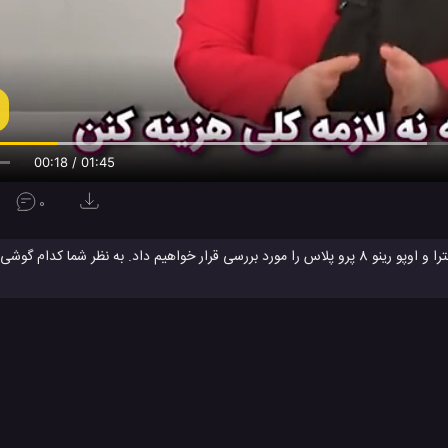
00:19 / 01:45
0
سرعت و عملکرد دو گوشی هوشمند جدید شیائومی 12 اس اولترا و اوپو رینو 8 پرو پلاس را مورد بررسی قرار خواهیم داد. به نظر 
اوپو سرعت و عملکرد بهتری دارد؟ در حالی که شیائومی 12 اس اولترا دارای یک نمایشگر 6.73 اینچی LTPO2 AMOLED بسی
وشی را با هم مقایسه بنمائید.
مراه
تست سرعت گوشی همراه
تست سرعت موبایل
شیائومی 12s اولترا
#
#
#
و رنو 8 پرو
موبایل اوپو رنو 8 پرو
#