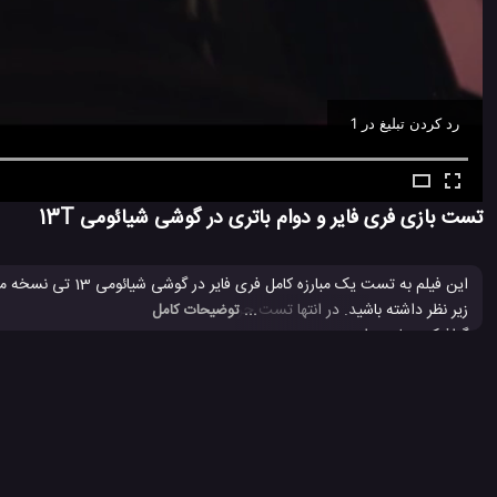
رد کردن تبلیغ در 1
Ad -
00:30
تست بازی فری فایر و دوام باتری در گوشی شیائومی 13T
این فیلم به تست یک مبارزه کامل فری فایر در گوشی شیائومی 13 تی نسخه معمولی اختصاص دارد و شما می توانید زمان گذشته از بازی و وضعیت باتری را در هنگام تماشای
زیر نظر داشته باشید.
... توضیحات کامل
گرافیکی مناسب است.
بررسی شیائومی 13T ساده
بررسی شیائومی 13T معمولی
تست بازی
#
#
#
116 بازدید
3 سال پیش
بررسی
تکنولوژی
موبایل
نقد و بررسی موبایل 