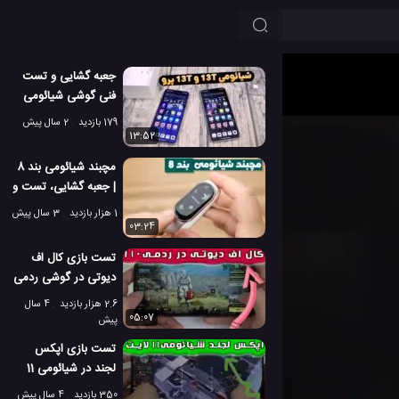
جعبه گشایی و تست
فنی گوشی شیائومی
13T معمولی و 13T
179 بازدید
2 سال پیش
پرو!
13:52
مچبند شیائومی بند 8
| جعبه گشایی، تست و
بررسی بند 8 شیائومی
1 هزار بازدید
3 سال پیش
03:24
تست بازی کال اف
دیوتی در گوشی ردمی
10 آ شیائومی
2.6 هزار بازدید
4 سال
05:07
پیش
تست بازی اپکس
لجند در شیائومی 11
لایت 5G ان ای
350 بازدید
4 سال پیش