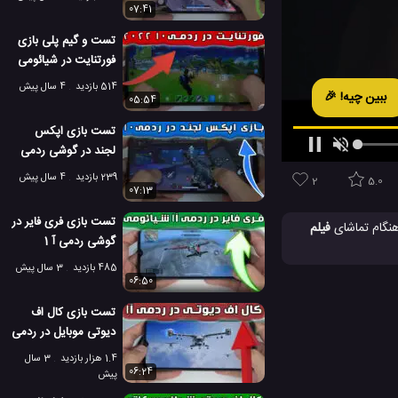
07:41
تست و گیم پلی بازی
فورتنایت در شیائومی
ردمی 10 2022
514 بازدید
4 سال پیش
ببین چیه! 🎉
05:54
تست بازی اپکس
لجند در گوشی ردمی
10 2022 شیائومی
239 بازدید
4 سال پیش
2
5.0
07:13
تست بازی فری فایر در
فیلم
گوشی ردمی آ 1
فتن مداوم و انجام بازی های
شیائومی
485 بازدید
3 سال پیش
06:50
تست بازی کال اف
دیوتی موبایل در ردمی
آ 1 شیائومی
1.4 هزار بازدید
3 سال
06:24
پیش