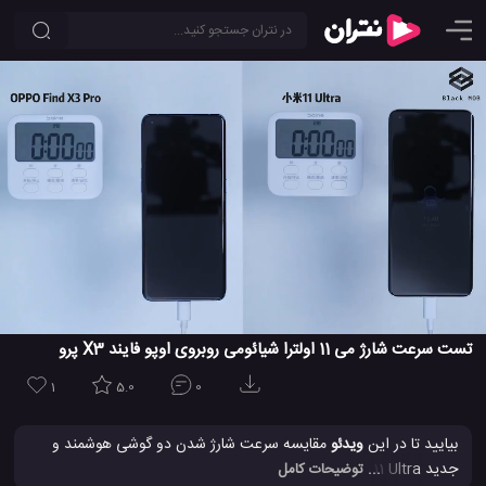
تست سرعت شارژ می 11 اولترا شیائومی روبروی اوپو فایند X3 پرو
1
5.0
0
بیایید تا در این
ویدئو
مقایسه سرعت شارژ شدن دو گوشی هوشمند و
جدید Xiaomi Mi 11 Ultra و OPPO Find X3 Pro را با هم مقایسه و
... توضیحات کامل