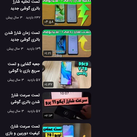
تست تخلیه شارژ
باتری گوشی جدید
ردمی آ 1 شیائومی
232 بازدید
3 سال پیش
04:58
تست زمان شارژ شدن
باتری گوشی جدید
ردمی آ 1 شیائومی
139 بازدید
3 سال پیش
01:21
جعبه گشایی و تست
سریع بازی با گوشی
ویوو Y78 پلاس
57 بازدید
3 سال پیش
01:32
تست سرعت شارژ
شدن باتری گوشی
آیکو 11 پرو از صفر تا
57 بازدید
3 سال پیش
100!
02:13
تست سرعت شارژ،
کیفیت دوربین و بازی