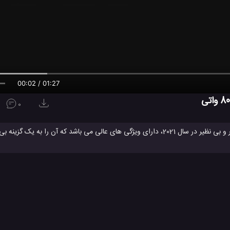
00:02 / 01:27
0
Xiaomi Mi Mix 4 به تازگی رونمائی شده است و به عنوان یک گوشی پرچمدار و بی نظیر در سال 2021، دارای ویژگی های عالی می باشد که 
یان رقیبان دیگر تبدیل می کند. این گوشی جدید می میکس 4 شیائومی دارای یک دوربین سلفی زیر نمایشگر است، اما این تنها آپشن خ
فیلم
گیگ فضای ذخیره سازی عرضه شده است. می میکس 4 شیائومی همچنین دارای دوربین های عقب 108، 8 و 13 مگاپیکسلی است 
ری موبایل
تست شارژ تلفن همراه
تست شارژ می میکس 4 شیائومی
#
#
خصات می میکس 4 شیائومی
معرفی گوشی می میکس 4 شیائومی
#