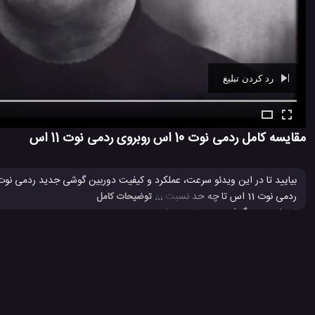
رد کردن تبلیغ
Ad -
00:29
مقایسه کامل ردمی نوت 10 اس روبروی ردمی نوت 11 اس
... توضیحات کامل
نسخه جدید گوشی ردمی نوت 11 اس را خریداری کنید انتخاب بهتری می باشد؟ خودتان در این
تست سرعت موبایل
ردمی نوت 10s شیائومی
ردمی نوت 11 اس شیائومی
#
#
#
مشخصات ردمی نوت 10s شیائومی
مقایسه دوربین گوشی همراه
#
#
5 هزار بازدید
4 سال پیش
بررسی
تکنولوژی
موبایل
نقد و بررسی موبا