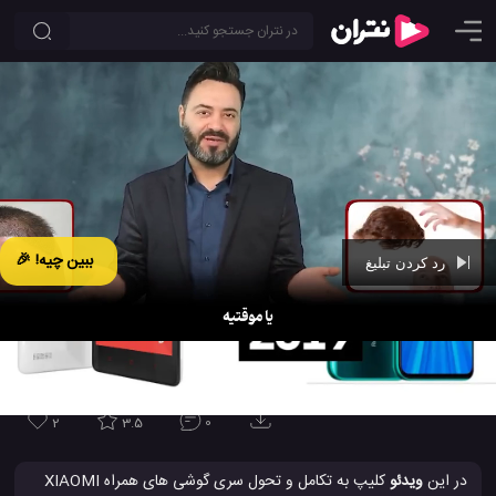
ببین چیه! 🎉
رد کردن تبلیغ
Ad -
01:09
تاریخچه و تکامل سری موبایل های ردمی نوت شیائومی از سال 2014 تا
2019
2
3.5
0
در این
ویدئو
کلیپ به تکامل و تحول سری گوشی های همراه XIAOMI