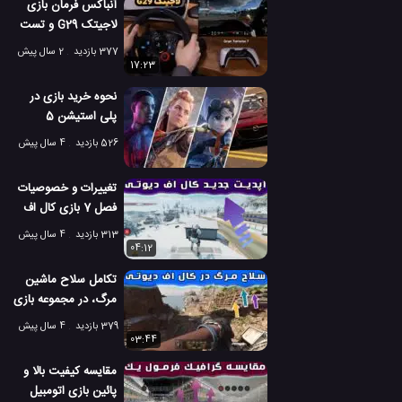
آنباکس فرمان بازی
لاجیتک G29 و تست
بازی گرن توریسمو با
377 بازدید
2 سال پیش
فرمان
17:23
نحوه خرید بازی در
پلی استیشن 5
526 بازدید
4 سال پیش
تغییرات و خصوصیات
فصل 7 بازی کال اف
دیوتی موبایل
313 بازدید
4 سال پیش
04:12
تکامل سلاح ماشین
مرگ، در مجموعه بازی
های کال اف دیوتی
379 بازدید
4 سال پیش
03:44
مقایسه کیفیت بالا و
پائین بازی اتومبیل