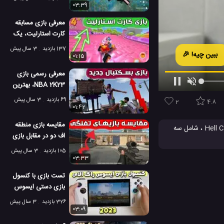
03:39
معرفی بازی مسابقه
کارت استارلیت، یک
بازی عالی و رقابت
137 بازدید
3 سال پیش
ببین چیه! 🎉
01:15
معرفی رسمی بازی
NBA 2K23، بهترین
بازی رقابتی 2023
69 بازدید
3 سال پیش
2
4.8
01:42
مقایسه بازی منطقه
نسخه جدید بازی ZOMBIE ARMY 4 نزدیک و نزدیک تر می شود ، اما قلمرو کاملاً جدیدی از کشتار وجود دارد. یک کمپین و رویداد سه بخشی جدید به نام Hell Cult ، شامل سه
اف دو در مقابل بازی
رینبو سیکس
105 بازدید
3 سال پیش
 PS4
03:33
تست بازی با کنسول
بازی دستی ایسوس
راگ الای 2023
326 بازدید
3 سال پیش
03:09