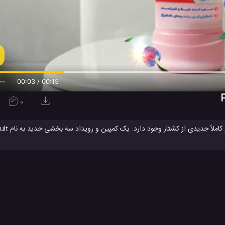
00:04 / 00:15
0
پلی استیشن
پلی استیشن 4
پلی استیشن PS
کنسول
#
#
#
#
ویدئو های تکنولوژی