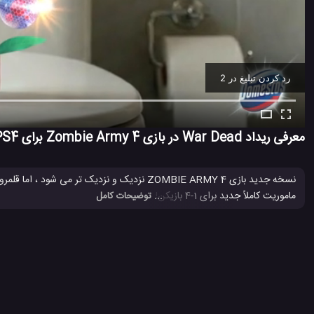
رد کردن تبلیغ در 1
Ad -
00:11
معرفی ریداد War Dead در بازی Zombie Army 4 برای PS4
ماموریت کاملاً جدید برای 1-4 بازیکن! فصل اول شامل بسته های شخصیت های جدید ، بسته های اسلحه ، بسته های پوستی اسلحه و بسته های لباس شخصیت نیز خواهد بود.
... توضیحات کامل
PS4
بازی PS4
بازی Zombie Army 4
بازی Zombie Army 4: Dead War
#
#
#
#
1.3 هزار بازدید
7 سال پیش
بازی
تکنولوژی
ویدئو
ویدئو های بررسی