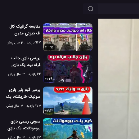
مقایسه گرافیک کال
اف دیوتی مدرن
وارفار2، در PS4 و
967 بازدید
3 سال پیش
PS5
11:35
بررسی بازی جالب
فرقه بره، یک بازی
بسیار سرگرم کننده
64 بازدید
3 سال پیش
01:29
برسی گیم پلی بازی
سونیک خارپشته، یک
بازی ماجراجویانه
173 بازدید
3 سال پیش
03:12
معرفی رسمی بازی
بیوموتانت، یک بازی
عالی و هیجانی
27 بازدید
3 سال پیش