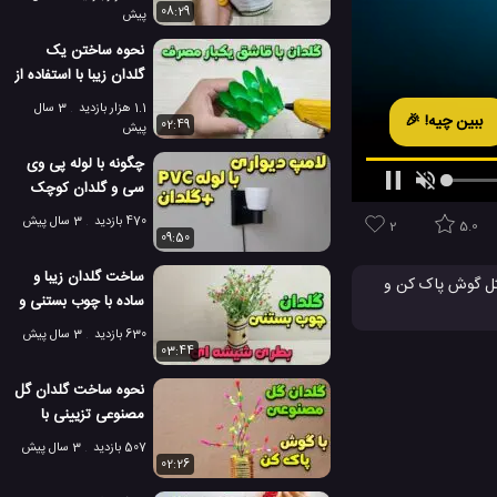
08:29
پیش
نحوه ساختن یک
گلدان زیبا با استفاده از
قاشق یکبار مصرف!
1.1 هزار بازدید
3 سال
ببین چیه! 🎉
02:49
پیش
چگونه با لوله پی وی
سی و گلدان کوچک
یک لامپ دیواری
470 بازدید
3 سال پیش
2
5.0
بسازیم؟
09:50
ساخت گلدان زیبا و
مثل گوش پاک کن و
ساده با چوب بستنی و
ان
را نشان می دهد،
بطری شیشه ای خالی!
630 بازدید
3 سال پیش
03:44
 کارتن
نحوه ساخت گلدان گل
مصنوعی تزیینی با
گوش پاک کن!
507 بازدید
3 سال پیش
02:26