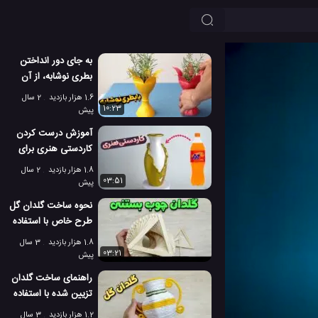
به جای دور انداختن
بطری نوشابه، از آن
یک گلدان رومیزی
1.6 هزار بازدید
2 سال
بسازید!
10:23
پیش
آموزش درست کردن
کاردستی هنری برای
دکور خانه با بطری
1.8 هزار بازدید
2 سال
نوشابه!
03:51
پیش
نحوه ساخت گلدان گل
طرح خاص با استفاده
از چوب بستنی!
1.8 هزار بازدید
3 سال
03:21
پیش
راهنمای ساخت گلدان
تزیین شده با استفاده
از رول دستمال کاغذی!
1.2 هزار بازدید
3 سال