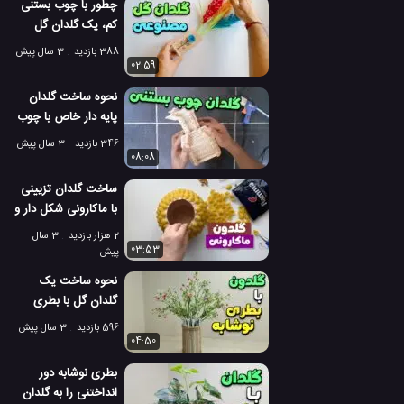
چطور با چوب بستنی
کم، یک گلدان گل
مصنوعی بسازیم؟
388 بازدید
3 سال پیش
02:59
نحوه ساخت گلدان
پایه دار خاص با چوب
بستنی!
346 بازدید
3 سال پیش
08:08
ساخت گلدان تزیینی
با ماکارونی شکل دار و
کاغذ!
2 هزار بازدید
3 سال
03:53
پیش
نحوه ساخت یک
گلدان گل با بطری
نوشابه، ورق کاغذ و
596 بازدید
3 سال پیش
لوازم ساده!
04:50
بطری نوشابه دور
انداختنی را به گلدان