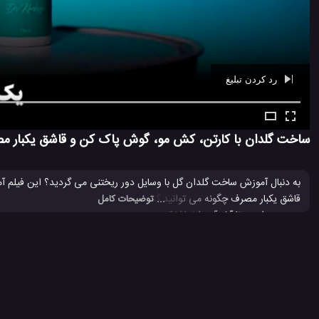
رد کردن تبلیغ
Ad -
00:40
ساخت گلدان با کارتن، کش مو، گوش پاک کن و قاشق یکبار م
به دنبال آموزش ساخت گلدان گل با وسایل دور ریختنی می گردید؟ این فیلم آ
قاشق یکبار مصرف چگونه می توانید گلدان های گل زیبا بسازید که قابلیت استفاده به عنوان
... توضیحات کامل
پس بهتر است تا آخر آن را تماشا کنید. این ایده عا می توانند کاردستی های عال
ترفند جالب با کارتن مقوایی
ترفند جالب برای ساخت یک گلدان
ساخت
#
#
#
کاردستی
کاردستی با چسب و کارتن
کاردستی تزئینی
گلدان گل م
#
#
#
#
422 بازدید
4 سال پیش
آموزش
آموزش ساخت
آموزش هنری
ویدئو