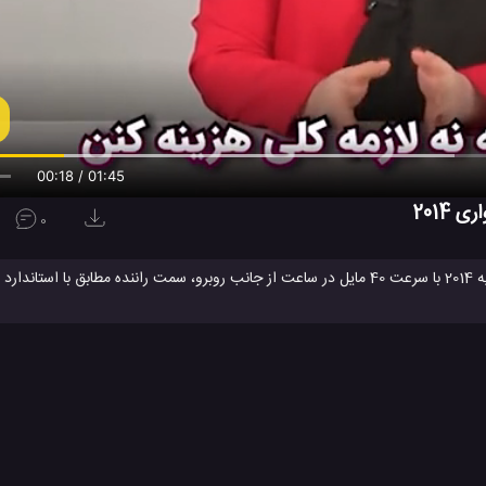
00:19 / 01:45
0
وبیل Mercedes-Benz
بنز E کلاس
تست
تست امنیت خودرو
ت
#
#
#
#
خودرو کلاس E مرسدس بنز
خودروهای Mercedes Benz
شرکت Mercedes
#
#
#
اس 4 درب سواری
مرسدس بنز کلاس E
#