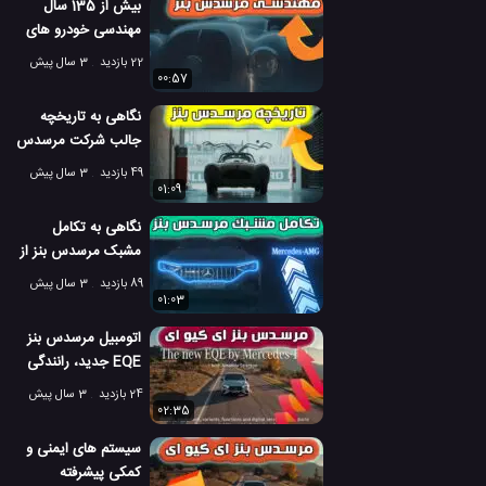
بیش از 135 سال
مهندسی خودرو های
شرکت مرسدس بنز
22 بازدید
3 سال پیش
00:57
نگاهی به تاریخچه
جالب شرکت مرسدس
بنز آلمان
49 بازدید
3 سال پیش
01:09
نگاهی به تکامل
مشبک مرسدس بنز از
سال 1900 تا 2022
89 بازدید
3 سال پیش
01:03
اتومبیل مرسدس بنز
EQE جدید، رانندگی
الکتریکی در بهترین
24 بازدید
3 سال پیش
حالت خود
02:35
سیستم های ایمنی و
کمکی پیشرفته