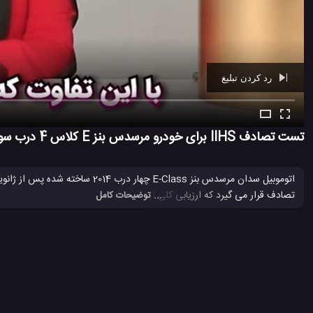
رد کردن تبلیغ
Ad -
01:26
تست تصادف IIHS برای خودرو مرسدس بنز E کلاس 4 درب سواری 2014
تصادف قرار می گیرد که ارزیابی کلی آن خوب برآورد شده است.
... توضیحات کامل
Mercedes
Mercedes-Benz
Mercedes-Benz E-Class
اتوم
#
#
#
#
تست تصادف IIHS
تست تصادف Mercedes
تست تصادف خودرو
#
#
#
کلاس E اتوموبیل مرسدس بنز
کلاس E خودرهای مرسدس بنز
مرسدس بنز E کل
#
#
#
7.1 هزار بازدید
8 سال پیش
اتومبیل
ماشین
ویدئو
ویدئو های ماشین