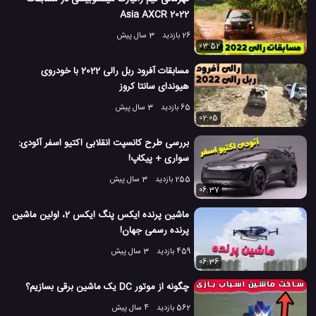
مسابقات فرمول یک
مسابقه فرمول یک
#
#
Asia AXCR 2022
3.5 هزار بازدید
7 سال پیش
اتومبیل
ماشین
ویدئو
ویدئو های سرگر
26 بازدید
3 سال پیش
03:52
مسابقات آفرود ربل رالی 2022 با خودروی
هیوندای سانتا کروز
65 بازدید
3 سال پیش
02:05
بررسی طرح کانسپت انقلابی اکتیو اسفر آئودی:
سواری + پیکاپ!
255 بازدید
3 سال پیش
06:37
ماشین پرنده ایکس پنگ ایکس 2، اولین ماشین
پرنده رسمی جهان!
459 بازدید
3 سال پیش
06:36
چگونه از موتور DC یک ماشین برقی بسازیم؟
562 بازدید
4 سال پیش