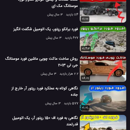
موستانگ مک ای
114 بازدید
3 سال پیش
01:00
فورد برانکو رپتور، یک اتومبیل شگفت انگیز
627 بازدید
3 سال پیش
01:43
روش ساخت ماکت چوبی ماشین فورد موستانگ
جی تی 2013
2.2 هزار بازدید
3 سال پیش
08:01
نگاهی کوتاه به عملکرد فورد رپتور آر خارج از
جاده
577 بازدید
3 سال پیش
01:21
نگاهی به فورد اف 150 رپتور آر، یک اتومبیل
قدرتمند