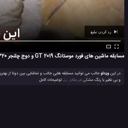
رد کردن تبلیغ
Ad -
00:39
مسابقه ماشین های فورد موستانگ GT 2019 و دوج چلنجر 1320 Scat Pack
در این
ویدئو
... توضیحات کامل
مسیر 1.4 مایلی (2.5 کیلومتر) را طی می کنند.
Dodge چلنجر
تست فورد موستانگ
خودرو فورد موستانگ
دوج چ
#
#
#
#
فورد موستانگ 2019
فورد موستانگ GT
فورد موستانگ GT500
ف
#
#
#
#
مسابقه ماشین ها
موستانگ
موستانگ شلبی
#
#
#