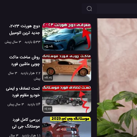
دوج هورنت 2023،
جدید ترین اتومبیل
شرکت دوج آمریکا
533 بازدید
3 سال پیش
05:08
روش ساخت ماکت
چوبی ماشین فورد
موستانگ جی تی
2.2 هزار بازدید
3 سال
2013
08:01
پیش
تست تصادف و ایمنی
خودرو مقاوم فورد
موستانگ مک ای
114 بازدید
3 سال پیش
01:00
بررسی کامل فورد
موستانگ جی تی
2023 [مشخصات،
1.1 هزار بازدید
3 سال