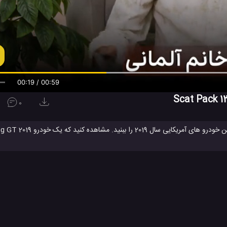
00:20 / 00:59
0
و بی نظیر با رنگ مشکی در مقابل یک خودرو بی نظیر 2019 Dodge 1320 Scat Pack Challenger بارنگ آبی قرار می گیرد. رقابت، سرعت بال
شما می توانید در انتهای هر مسابقه با مشا
لنجر
دوج چلنجر 1320 Scat Pack
دوج چلنجر اسکات پک
فورد موست
#
#
#
ورد موستانگ شلبی
ماشین دوج چلنجر
مسابقه خودرو ها
مسابقه سوپر 
#
#
#