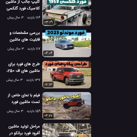
کلیپ جالب از ماشین
کلاسیک فورد گلکسی
1959
126 بازدید
3 سال پیش
03:29
بررسی مشخصات و
قابلیت های ماشین
فورد موندئو 2023
117 بازدید
3 سال پیش
04:04
طرح های فورد برای
ماشین های اف 250،
اف 350 و اف 450
137 بازدید
3 سال پیش
02:13
فیلم با نمای خاص از
تست ماشین فورد
برانکو در آفرود
159 بازدید
3 سال پیش
کوهستانی!
06:22
مراحل تولید ماشین
آفرود فورد برانکو در