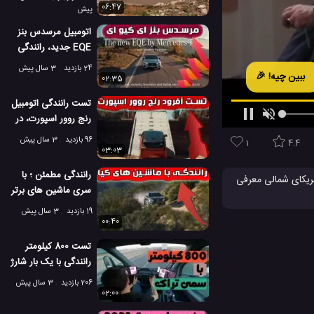
06:47
پیش
اتومبیل مرسدس بنز
EQE جدید، رانندگی
الکتریکی در بهترین
24 بازدید
3 سال پیش
ببین چیه! 🎉
حالت خود
02:35
تست رانندگی اتومبیل
رنج روور اسپورت، در
خارج از جاده
96 بازدید
3 سال پیش
1
4.4
03:03
رانندگی مطمئن ؛ با
ک در جاده های آمریکای شمالی معرفی
سری ماشین های برتر
کیا
19 بازدید
3 سال پیش
00:40
ون های خودران
تست 800 کیلومتر
رانندگی با یک بار شارژ
سمی تراک تسلا
206 بازدید
3 سال پیش
02:00