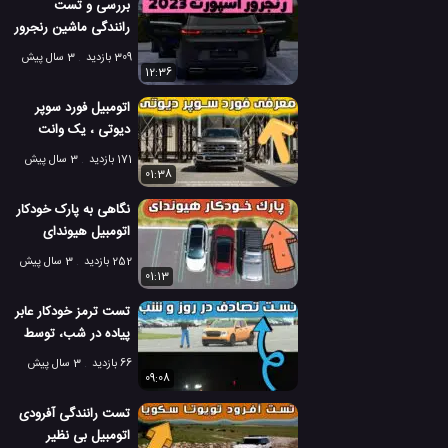
بررسی و تست
رانندگی ماشین رنجرور
اسپورت 2023
309 بازدید
3 سال پیش
12:36
اتومبیل فورد سوپر
دیوتی ، یک وانت
کامیون بسیار عالی
171 بازدید
3 سال پیش
01:38
نگاهی به پارک خودکار
اتومبیل هیوندای
توسان 2023
252 بازدید
3 سال پیش
01:13
تست ترمز خودکار عابر
پیاده در شب، توسط
موسسه ایمنی
66 بازدید
3 سال پیش
09:08
تست رانندگی آفرودی
اتومبیل بی نظیر