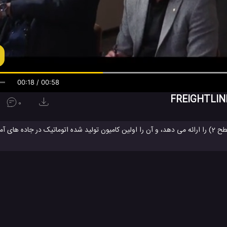
00:19 / 00:58
0
کامیون Freightliner Cascadia جدید ویژگی های رانندگی نیمه اتوماتیک (سطح 2) را ارائه می دهد، و آن را اولین کامیون تولید شده اتوماتی
ار کامیون
رویداد CES 2019
شرکت FREIGHTLINER
کامیون
#
#
#
کامیون الکتریکی
کامیون باری
کامیون خودران
کامیون خودکار
کامی
#
#
#
#
ویدئو های ماشین