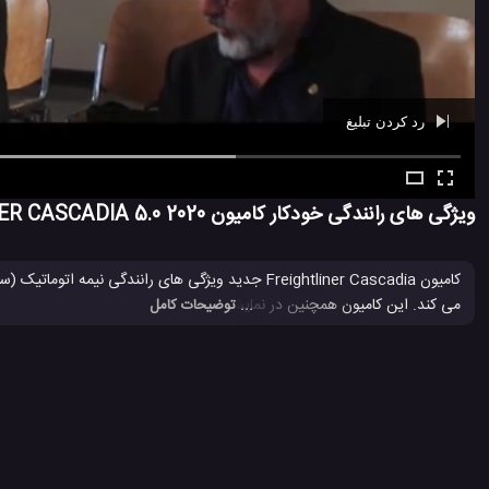
رد کردن تبلیغ
Ad -
00:39
ویژگی های رانندگی خودکار کامیون 2020 FREIGHTLINER CASCADIA 5.0
می کند. این کامیون همچنین در نمایشگاه امروز Daimler Trucks در رویداد CES 2019 لاس وگای به نمایش گذاشته شد.
... توضیحات کامل
2020 FREIGHTLINER CASCADIA 5.0
CES 2019
رانندگی خودک
#
#
#
کامیون 2020 FREIGHTLINER CASCADIA 5.0
کامیون الکترونیک
#
#
#
کمپانی FREIGHTLINER
معرفی محصول CES 2019
#
#
7.5 هزار بازدید
8 سال پیش
اتومبیل
حمل و نقل بار
ماشین
ویدئو