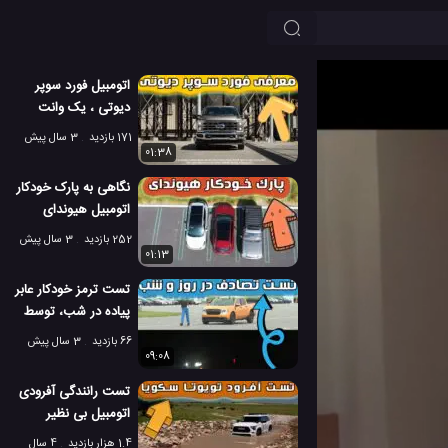
اتومبیل فورد سوپر
دیوتی ، یک وانت
کامیون بسیار عالی
171 بازدید
3 سال پیش
01:38
نگاهی به پارک خودکار
اتومبیل هیوندای
توسان 2023
252 بازدید
3 سال پیش
01:13
تست ترمز خودکار عابر
پیاده در شب، توسط
موسسه ایمنی
66 بازدید
3 سال پیش
09:08
تست رانندگی آفرودی
اتومبیل بی نظیر
تویوتا سکویا (2022)
1.4 هزار بازدید
4 سال