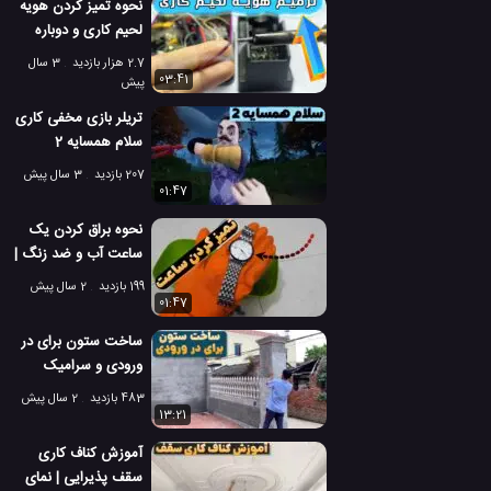
نحوه تمیز کردن هویه
لحیم کاری و دوباره
قلع کردن آن
2.7 هزار بازدید
3 سال
03:41
پیش
تریلر بازی مخفی کاری
سلام همسایه 2
207 بازدید
3 سال پیش
01:47
نحوه براق کردن یک
ساعت آب و ضد زنگ |
ترفندهای تمیز کاری
199 بازدید
2 سال پیش
01:47
ساخت ستون برای در
ورودی و سرامیک
کاری ستون با سیمان
483 بازدید
2 سال پیش
13:21
آموزش کناف کاری
سقف پذیرایی | نمای