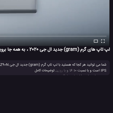
لپ تاپ های گرم (gram) جدید ال جی 2020 ، به همه جا بروید ، هر کاری انجام دهید!
... توضیحات کامل
Thunderbolt 3.0 و پردازنده نسل دهم اینتل کور است.
Gram laptop ال جی
لپ تاپ
لپ تاپ 2019
لپ تاپ LG GRAM
#
#
#
#
لپ تاپ جدید
لپتاپ LG gram
لپتاپ الجی gram
#
#
#
7.5 هزار بازدید
7 سال پیش
تکنولوژی
لپ تاپ
ویدئو
ویدئو های تکن