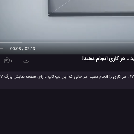
00:09 / 02:13
0
IPS است و با نسبت 16:10 و با روزولوشن (2560x1600) همراه می باشد ، وزن آن تنها در حدود 1350 گرم است
مدت زمان زیادی شارژ خود را نگه دارد. قابلیت حمل راحت + بهترین عملکرد = این جدیدترین لپ تاپ ال جی گرم سال 2020 است. ا
لپ تاپ ال جی
لپ تاپ ال جی گرام
لپ تاپ ال جی گرم
لپ تاپ
#
#
#
#
ولوژی