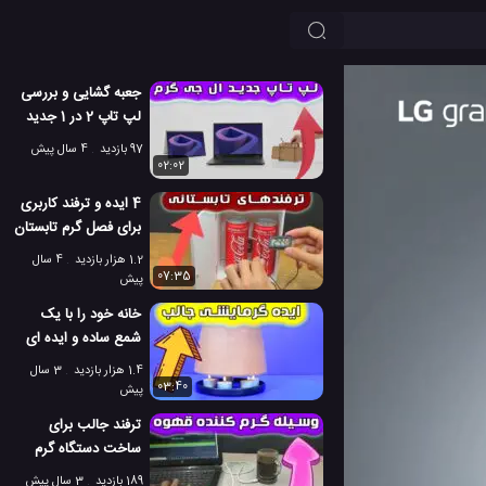
جعبه گشایی و بررسی
لپ تاپ 2 در 1 جدید
ال جی گرم 2022
97 بازدید
4 سال پیش
02:02
4 ایده و ترفند کاربری
برای فصل گرم تابستان
1.2 هزار بازدید
4 سال
07:35
پیش
خانه خود را با یک
شمع ساده و ایده ای
جالب گرم کنید!
1.4 هزار بازدید
3 سال
03:40
پیش
ترفند جالب برای
ساخت دستگاه گرم
کننده قهوه
189 بازدید
3 سال پیش