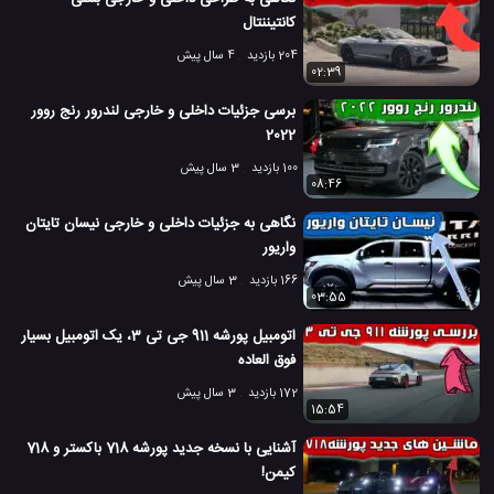
کانتیننتال
204 بازدید
4 سال پیش
02:39
برسی جزئیات داخلی و خارجی لندرور رنج روور
2022
100 بازدید
3 سال پیش
08:46
نگاهی به جزئیات داخلی و خارجی نیسان تایتان
واریور
166 بازدید
3 سال پیش
03:55
اتومبیل پورشه 911 جی تی 3، یک اتومبیل بسیار
فوق العاده
172 بازدید
3 سال پیش
15:54
آشنایی با نسخه جدید پورشه 718 باکستر و 718
کیمن!