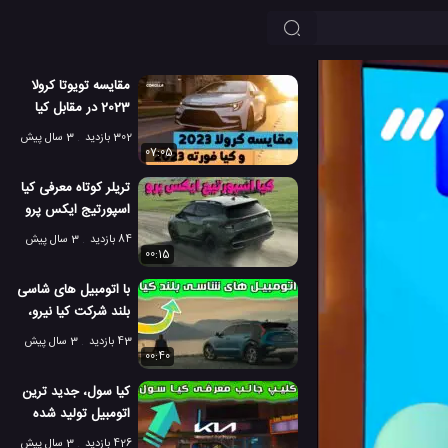
مقایسه تویوتا کرولا
2023 در مقابل کیا
فورته 2023!
302 بازدید
3 سال پیش
07:05
تریلر کوتاه معرفی کیا
اسپورتیج ایکس پرو
مدل 2023!
84 بازدید
3 سال پیش
00:15
با اتومبیل های شاسی
بلند شرکت کیا نیرو،
تمامی مسیر ها برای
43 بازدید
3 سال پیش
شما کوتاه خواهد شد!
00:40
کیا سول، جدید ترین
اتومبیل تولید شده
توسط شرکت کیا
426 بازدید
3 سال پیش