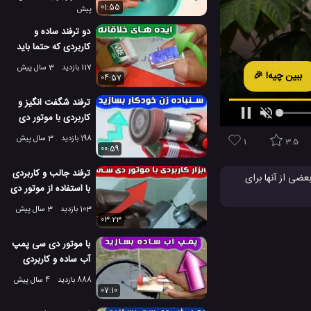
01:55
پیش
دو ترفند ساده و
کاربردی که حتما باید
آن ها را بدانید
117 بازدید
3 سال پیش
ببین چیه! 🎉
04:57
ترفند شگفت انگیز و
کاربردی با موتور دی
سی
198 بازدید
3 سال پیش
1
3.5
00:59
ترفند جالب و کاربردی
 و بعضی از آنها برای
با استفاده از موتور دی
سی
103 بازدید
3 سال پیش
دیدنی
دوربین
#
03:23
با موتور دی سی پمپ
آب ساده و کاربردی
بسازید
888 بازدید
4 سال پیش
07:10