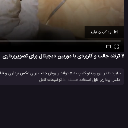
رد کردن تبلیغ
Ad -
00:40
7 ترفند جالب و کاربردی با دوربین دیجیتال برای تصویربرداری
بیایید تا در این ویدئو کلیپ به 7 ترفند و روش جالب بر
عکس برداری قابل استفاده هستند. خودتان این ویدئو از 7
ترفند
جالب برای تصو
... توضیحات کامل
ترفند جالب
ترفند جالب برای سرگرمی
ترفند جالب برای عکاسی
ت
#
#
#
#
دوربین عکاسی
دوربین عکس برداری
دوربین فیلم برداری
#
#
#
5 هزار بازدید
7 سال پیش
تکنولوژی
دوربین
ویدئو
ویدئو های تکنول