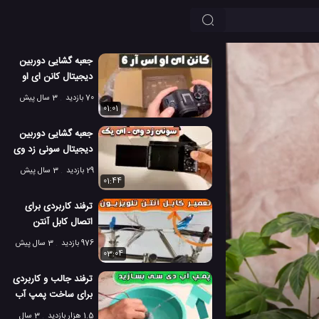
جعبه گشایی دوربین
دیجیتال کانن ای او
اس آر 6 مارک II
70 بازدید
3 سال پیش
01:01
جعبه گشایی دوربین
دیجیتال سونی زد وی
– ای 1
29 بازدید
3 سال پیش
01:44
ترفند کاربردی برای
اتصال کابل آنتن
تلویزیون قطع شده!
976 بازدید
3 سال پیش
03:04
ترفند جالب و کاربردی
برای ساخت پمپ آب
دی سی در منزل
1.5 هزار بازدید
3 سال