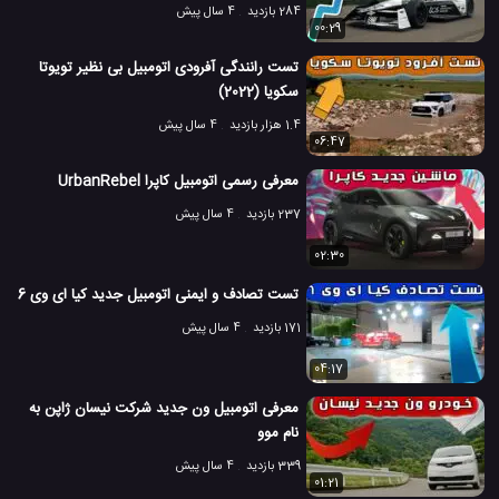
284 بازدید
4 سال پیش
00:29
تست رانندگی آفرودی اتومبیل بی نظیر تویوتا
سکویا (2022)
1.4 هزار بازدید
4 سال پیش
06:47
معرفی رسمی اتومبیل کاپرا UrbanRebel
237 بازدید
4 سال پیش
02:30
تست تصادف و ایمنی اتومبیل جدید کیا ای وی 6
171 بازدید
4 سال پیش
04:17
معرفی اتومبیل ون جدید شرکت نیسان ژاپن به
نام موو
339 بازدید
4 سال پیش
01:21