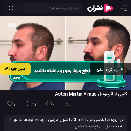
ببین چیه! 🎉
رد کردن تبلیغ
Ad -
00:41
کلیپی از اتوموبیل Aston Martin Virage
1
3.7
0
در رویداد الگانس در Chantilly، استون مارتین Virage توسط Zagato
به یک مدل جدید و منحصر به فرد از خودرو ها دست یافته اند و آن را
... توضیحات کامل