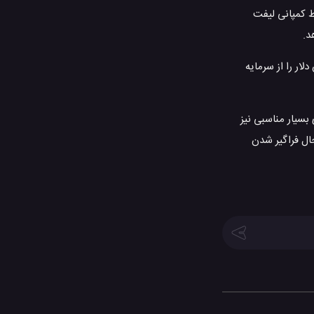
پانی Motivate اشاره کرد که به تازگی توسط کمپانی لیفت
د.
اختیار شهروندان بسیاری از شهرهای آمریکا قرار می دهد. این کمپانی تاکنون توانسته مبلغ 400 میلیون دلار را از سرمایه
بسیار مناسبی نیز
ال فراگیر شدن