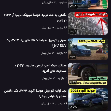
8 بازدید
3 سال پیش
02:08
نگاهی به خط تولید هوندا سیویک تایپ آر 2023
در ژاپن
66 بازدید
3 سال پیش
08:16
معرفی اتومبیل هوندا CR-V هایبرید 2023، یک
SUV کامل!
36 بازدید
3 سال پیش
01:00
عملکرد هوندا سی آر-وی هایبرید 2023 در
مسافرت های آفرود
16 بازدید
3 سال پیش
00:31
دید اولیه اتومبیل هوندا آکورد 2023، یک ماشین
سدان با طراحی جدید
79 بازدید
3 سال پیش
01:35