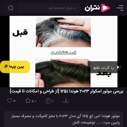
ببین چیه! 🎉
رد کردن تبلیغ
Ad -
00:43
بررسی موتور اسکوتر 2023 هوندا 125i [از طراحی و امکانات تا قیمت]
3
5.0
1
موتور هوندا اس اچ 125 آی مدل 2023 با سایز کامپکت و مصرف بسیار
پایین سوخت، یکی از بهترین وسیله های حمل و نقل برای محیط های
... توضیحات کامل