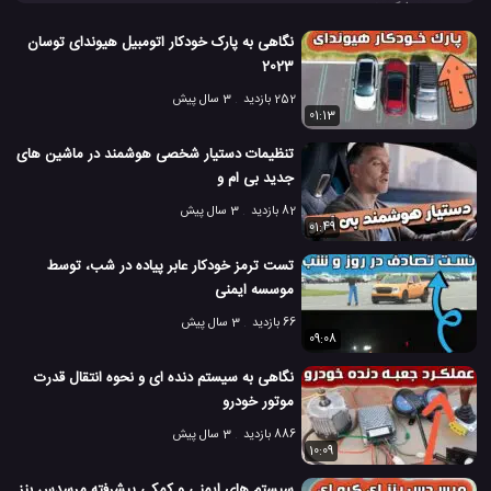
سیستم پارک خودکار این ماشین BMW i3 را مشاهده کنید.
اتوموبیل BMW i3
بی ام دبلیو
دستیار پارک خودکار BMW
#
#
#
نگاهی به پارک خودکار اتومبیل هیوندای توسان
2023
سیستم پارک خودکار BMW i3
ماشین های BMW
#
#
252 بازدید
3 سال پیش
01:13
6.4 هزار بازدید
8 سال پیش
اتومبیل
ماشین
ویدئو
ویدئو های تکنولو
تنظیمات دستیار شخصی هوشمند در ماشین های
جدید بی ام و
82 بازدید
3 سال پیش
01:49
تست ترمز خودکار عابر پیاده در شب، توسط
موسسه ایمنی
66 بازدید
3 سال پیش
09:08
نگاهی به سیستم دنده ای و نحوه انتقال قدرت
موتور خودرو
886 بازدید
3 سال پیش
10:09
سیستم های ایمنی و کمکی پیشرفته مرسدس بنز