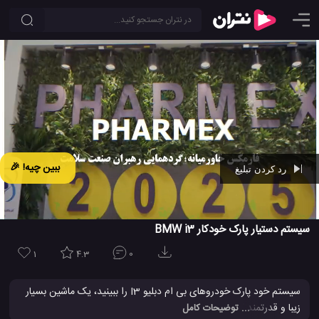
ببین چیه! 🎉
رد کردن تبلیغ
Ad -
00:15
سیستم دستیار پارک خودکار BMW i3
1
4.3
0
سیستم خود پارک خودروهای بی ام دبلیو I3 را ببینید، یک ماشین بسیار
زیبا و قدرتمند که با ویژگی های بی نظیر خودنمائی می کند. در این
ویدئو
... توضیحات کامل