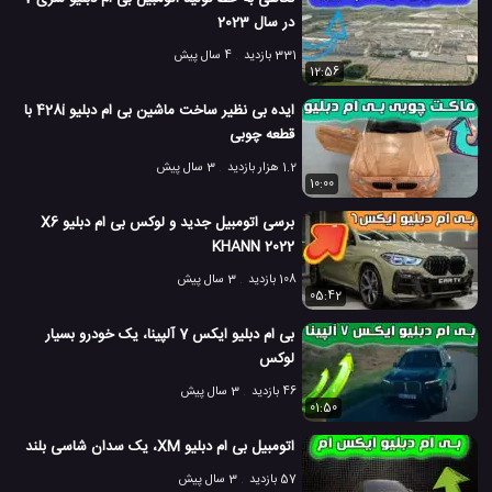
در سال 2023
331 بازدید
4 سال پیش
12:56
ایده بی نظیر ساخت ماشین بی ام دبلیو 428i با
قطعه چوبی
1.2 هزار بازدید
3 سال پیش
10:00
برسی اتومبیل جدید و لوکس بی ام دبلیو X6
KHANN 2022
108 بازدید
3 سال پیش
05:42
بی ام دبلیو ایکس 7 آلپینا، یک خودرو بسیار
لوکس
46 بازدید
3 سال پیش
01:50
اتومبیل بی ام دبلیو XM، یک سدان شاسی بلند
57 بازدید
3 سال پیش