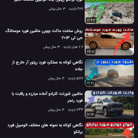
627 بازدید
3 سال پیش
01:43
روش ساخت ماکت چوبی ماشین فورد موستانگ
جی تی 2013
2.2 هزار بازدید
3 سال پیش
08:01
نگاهی کوتاه به عملکرد فورد رپتور آر خارج از
جاده
577 بازدید
3 سال پیش
01:21
ماشین شورلت کلرادو آماده مبارزه و رقابت با
فورد رنجر
344 بازدید
3 سال پیش
10:17
نگاهی کوتاه به نمونه های مختلف اتومبیل فورد
برانکو