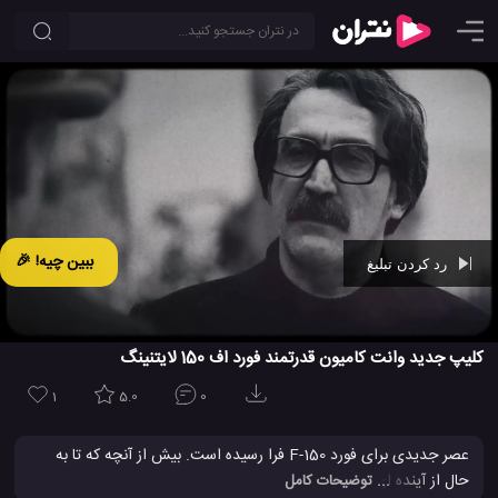
ببین چیه! 🎉
رد کردن تبلیغ
Ad -
00:28
کلیپ جدید وانت کامیون قدرتمند فورد اف 150 لایتنینگ
1
5.0
0
عصر جدیدی برای فورد F-150 فرا رسیده است. بیش از آنچه که تا به
حال از آینده ای تمام الکتریکی تصور می کردید. F-150 لایتنینگ تمام
... توضیحات کامل