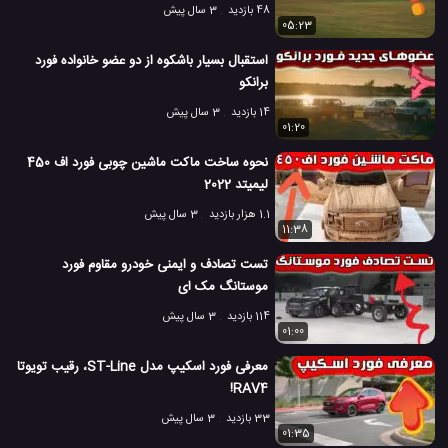
48 بازدید
3 سال پیش
05:23
استقبال بسیار باشکوه از دو عضو خانواده فورد
برانکو
14 بازدید
3 سال پیش
01:20
نحوه ساخت ماکت ماشین چوبی فورد اف 450
لیمیتد 2022
1.1 هزار بازدید
3 سال پیش
11:38
تست تصادف و ایمنی خودرو مقاوم فورد
موستانگ مک ای
114 بازدید
3 سال پیش
01:00
معرفی فورد اسکیپ مدل ST-Line، رقیب تویوتا
RAV4!
33 بازدید
3 سال پیش
01:35