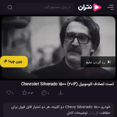
ببین چیه! 🎉
رد کردن تبلیغ
Ad -
00:29
تست تصادف اتوموبیل (Chevrolet Silverado 1500 (2016
1
3.3
0
خودرو Chevy Silverado 1500 دو کابینه، هر دو امتیاز قابل قبول برای
حفاظت از راننده در یک تصادف را به همراه دارد، فضای زنده برای راننده
... توضیحات کامل