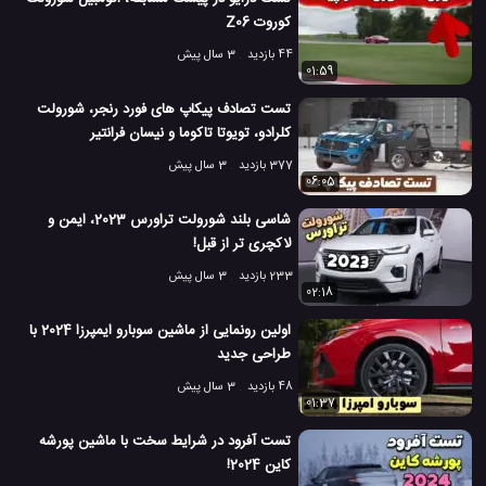
کوروت Z06
44 بازدید
3 سال پیش
01:59
تست تصادف پیکاپ های فورد رنجر، شورولت
کلرادو، تویوتا تاکوما و نیسان فرانتیر
377 بازدید
3 سال پیش
06:05
شاسی بلند شورولت تراورس 2023، ایمن و
لاکچری تر از قبل!
233 بازدید
3 سال پیش
02:18
اولین رونمایی از ماشین سوبارو ایمپرزا 2024 با
طراحی جدید
48 بازدید
3 سال پیش
01:37
تست آفرود در شرایط سخت با ماشین پورشه
کاین 2024!