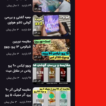
هواوی میت ایکس 5
39 بازدید
2 سال پیش
06:05
جعبه گشایی و بررسی
گوشی تاشو هواوی
میت ایکس اس 2!
52 بازدید
3 سال پیش
04:00
مقایسه دوربین
شیائومی 13 پرو، ویوو
ایکس 90 پرو+ و میت
76 بازدید
3 سال پیش
50RS!
04:23
ویوو ایکس 90 پرو
پلاس در مقابل میت
50 و شیائومی 12 اس
97 بازدید
3 سال پیش
اولترا
06:24
مقایسه گوشی آنر 90
پرو، آنر مجیک 5 پرو
و هواوی میت 50 پرو
633 بازدید
3 سال پیش
06:27