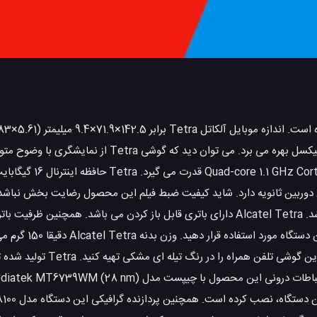
این محصول از نمایشگری با سایز 5.0 اینچ و رزولوشن تصویر 480×854 پیکسل بهره می برد. می توان
دارد و شاید با توجه به کیفیت گوشی های جدید این موضوع قابل توجه باشد. Alcatel Tetra دارای باتری قابل باز کردن می با
2050 میلی آمپر ساعت می باشد. سیم کارت های نا
باشد و آلکاتل سیستم عامل اندر