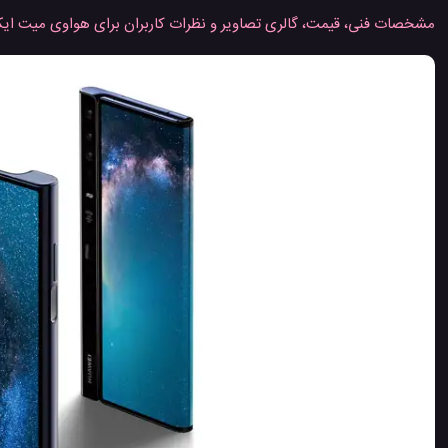
مشخصات فنی، قیمت، گالری تصاویر و نظرات کاربران برای هواوی میت ا