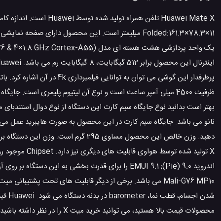
Huawei Mate X تلفن همراه تولید شده توسط Huawei است. اندازه کامل گوشی Huawei میت X برابر Unfolded:161.3×146.2×5.4 میلیمتر
پرطرفدار این گوشی می توان ب
بهتر است بدانید نوع جایگاه سیم کارت این دستگاه از نوع دوال استندبای 
نانو می باشد. جایگاه سیم کارت در این محصول به صورت هایبرید عمل می 
دهید. وزن خالص این محصول مساوی 295
اندروید 9.0 (Pie); EMUI 9.1 را برای قدرت بخشی به 
محصولات قیمت بالا هستید، می توانید خرید میت X را در نظر داشته باشید.