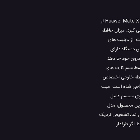
Folded:161.3×78.3×11 میلیمتر است. این محصول دارای صفحه نمایشی با اندازه 8.0 اینچ و وضوح 2200×2480 پیکسل است. برای انجام محاسبات، Huawei Mate X از
Octa-core (2×2.6 GHz Cortex-A76 & 2×1.92 GHz Cortex-A76 & 4×1.8 GHz Cortex-A5) بهره می گیرد. میزان حافظه
Huaw دوربین در پشت بدنه و همچنین دوربین جلو را بر روی میت X قرار داده است. از قابلیت های
اتری این دستگاه دارای
Hua می تواند دو سیم کارت را همزمان درون خود جا دهد.
توسط سیم کارت های
حافظه خارجی اختصاص
 آبی طراحی شده است. میت
Huawei Mat از مدل HiSilicon Kirin 980 (7 nm) می باشد و هواوی سیستم عامل
ه در این محصول، مدل
مل تعبیه حسگر های اثر انگشت (side-mounted)، شتاب سنج، گردش نما، تشخیص نزدیک
است. به نظر می رسد فقط اگر طرفدار