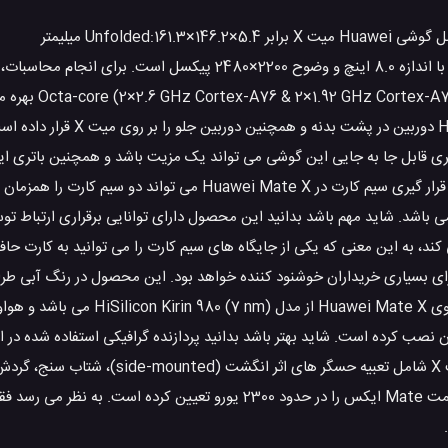
یک واحد پردازشی هشت هسته ای مدل 5
اینترنال این محصول برابر 512 گیگابایت، 8 گیگابایت رم می باشد. ei
ه توانایی فیلمبرداری 4k در آن اشاره کرد. باتری قابل جا به جایی این گوشی می تواند یک مزیت باشد و همچنین ب
ظرفیت 4500 میلی آمپر ساعت است و نوع آن لیتیوم پلیمری است. جایگاه قرار گیری سیم کارت در wei Mate X
می باشد. شاید مهم باشد بدانید این محصول دارای توانایی برقراری ارتباط 
کند، به این معنی که یکی از جایگاه های سیم کارت را می توانید به کارت 
 گرم است. وزن این دستگاه برای بسیاری خریداران خوشنود کننده خواهد بود. این محصول در رنگ
X تولید شده توسط هواوی قابلیت های دیگری نیز دارد. Chipset موجود روی e X
این دستگاه بر روی آن نصب کرده است. شاید بهتر باشد بدانید پردازنده گرافیکی استفاده شد
Mali-G76 MP10 می باشد. برخی از دیگر قابلیت های تحت پشتیبانی میت X شا
شدن اجسام، قطب نما، barometer در بدنه دستگاه می شود. Huawei قیمت Mate ایکس را در حدود 2300 یورو تعیین کرده 