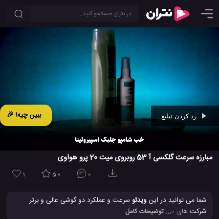
ببین چیه! 🎉
رد کردن تبلیغ
Ad -
00:42
مبارزه سرعت گلکسی آ 53 روبروی میت 20 پرو هواوی
1
5.0
0
شما می توانید در این
ویدئو
سرعت و عملکرد دو گوشی عالی و برتر
شرکت های سامسونگ و هواوی را با هم مقایسه کنید. به نظر شما کدام
... توضیحات کامل