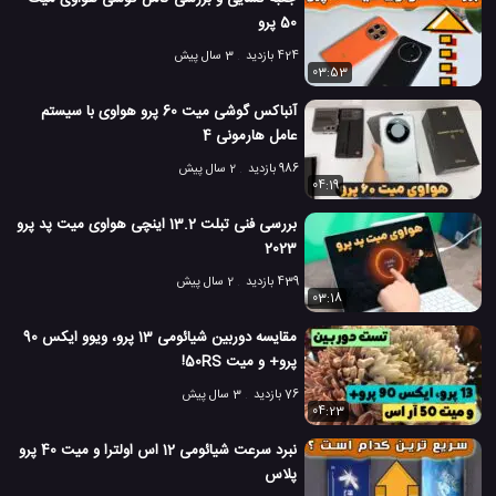
50 پرو
424 بازدید
3 سال پیش
03:53
آنباکس گوشی میت 60 پرو هواوی با سیستم
عامل هارمونی 4
986 بازدید
2 سال پیش
04:19
بررسی فنی تبلت 13.2 اینچی هواوی میت پد پرو
2023
439 بازدید
2 سال پیش
03:18
مقایسه دوربین شیائومی 13 پرو، ویوو ایکس 90
پرو+ و میت 50RS!
76 بازدید
3 سال پیش
04:23
نبرد سرعت شیائومی 12 اس اولترا و میت 40 پرو
پلاس