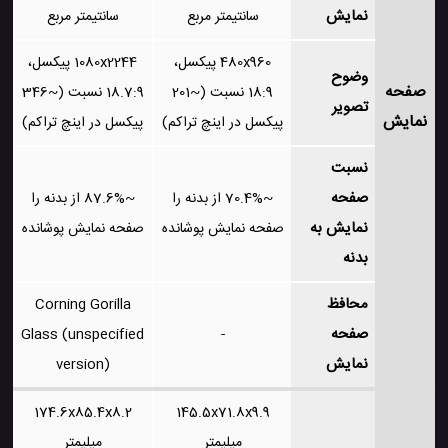
نمایش
سانتیمتر مربع
سانتیمتر مربع
480x960 پیکسل،
1080x2244 پیکسل،
وضوح
صفحه
18:9 نسبت (~201
18.7:9 نسبت (~346
تصویر
نمایش
پیکسل در اینچ تراکم)
پیکسل در اینچ تراکم)
نسبت
صفحه
~70.4% از بدنه را
~87.6% از بدنه را
نمایش به
صفحه نمایش پوشانده
صفحه نمایش پوشانده
بدنه
محافظ
Corning Gorilla
صفحه
Glass (unspecified
-
نمایش
version)
174.6x85.4x8.2
145.5x71.8x9.9
میلیمتر
میلیمتر