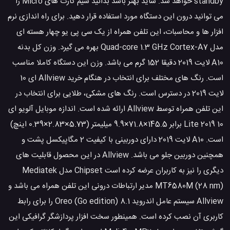
standby خواهد شد. شاید بهتر باشد بدانید سیم کارت های Micro را
می توانید درون این دستگاه مورد استفاده قرار دهید. برای راه اندازی نرم
افزار ها و محاسبات، این تلفن همراه از یک سی پی یو چهار هسته ای
مدل Quad-core 1.3 GHz Cortex-A7 بهره می گیرد. وزن کل بدنه
A10 لایت 2019 دقیقا 152 گرم می باشد. وزن این دستگاه کاملا مناسب
است. رنگ های مختلف برای انتخاب در هنگام خرید Allview ای 10
لایت 2019 در دسترس است. رنگ های مشکی، طلایی برای انتخاب در
این تلفن همراه توسط Allview ارائه شده است. اندازه موبایل آلویو ای
10 Lite 2019 برابر 145.5×71.8×9.9 میلیمتر (5.73×2.83×0.39 اینچ)
است. A10 لایت 2019 دارای دوربینی با کیفیت 2 مگاپیکسل پشت و
همچنین دوربین جلو می باشد. Allview در این محصول قابلیت های
دیگری را نیز به کاربران عرضه کرده است Chipset مدل Mediatek
MT6580M (28 nm) مدیر ارتباطات درونی این تلفن همراه می باشد و
Allview سیستم عامل اندروید 8.1 Oreo (Go edition) را برای رابط
کاربری آن نصب کرده است. همینطور سخت افزار پردازشگر گرافیکی این