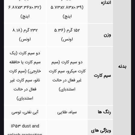
اندازه
(6.87x3.36x0.32
(5.73x2.83x0.39
اینچ)
اینچ)
152 گرم (5.36
232 گرم (8.18
وزن
اونس)
اونس)
دو سیم کارت (یک
دو سیم کارت (سیم
سیم کارت یا حافظه
بدنه
کارت میکرو، سیم کارت
خارجی) (سیم کارت
سیم کارت
غیر فعال در حالت
نانو، سیم کارت غیر
استندبای)
فعال در حالت
استندبای)
رنگ ها
سیاه، طلایی
آبی نفتی، توسی
IP53 dust and
ویژگی های