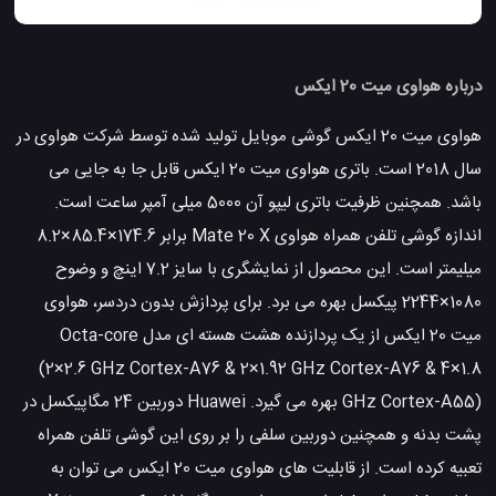
درباره هواوی میت 20 ایکس
هواوی میت 20 ایکس گوشی موبایل تولید شده توسط شرکت هواوی در
سال 2018 است. باتری هواوی میت 20 ایکس قابل جا به جایی می
باشد. همچنین ظرفیت باتری لیپو آن 5000 میلی آمپر ساعت است.
اندازه گوشی تلفن همراه هواوی Mate 20 X برابر 174.6×85.4×8.2
میلیمتر است. این محصول از نمایشگری با سایز 7.2 اینچ و وضوح
1080×2244 پیکسل بهره می برد. برای پردازش بدون دردسر، هواوی
میت 20 ایکس از یک پردازنده هشت هسته ای مدل Octa-core
(2×2.6 GHz Cortex-A76 & 2×1.92 GHz Cortex-A76 & 4×1.8
GHz Cortex-A55) بهره می گیرد. Huawei دوربین 24 مگاپیکسل در
پشت بدنه و همچنین دوربین سلفی را بر روی این گوشی تلفن همراه
تعبیه کرده است. از قابلیت های هواوی میت 20 ایکس می توان به