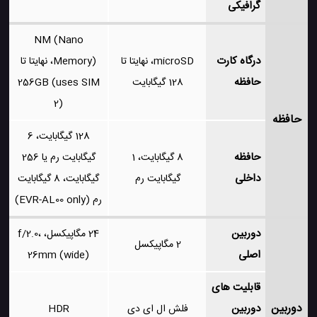
گرافیکی
NM (Nano
درگاه کارت
microSD، نهایتا تا
Memory)، نهایتا تا
حافظه
128 گیگابایت
256GB (uses SIM
2)
حافظه
128 گیگابایت، 6
حافظه
8 گیگابایت، 1
گیگابایت رم یا 256
داخلی
گیگابایت رم
گیگابایت، 8 گیگابایت
رم (EVR-AL00 only)
دوربین
24 مگاپیکسل، f/2.0،
2 مگاپیکسل
اصلی
26mm (wide)
قابلیت های
دوربین
دوربین
فلش ال ای دی
HDR