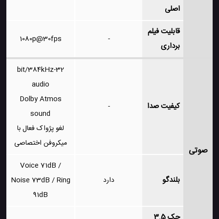
اصلی
قابلیت فیلم
1080p@30fps
-
برداری
32-bit/384kHz
audio
Dolby Atmos
کیفیت صدا
-
sound
لغو پژواک فعال با
میکروفن اختصاصی
صوتی
Voice 71dB /
بلندگو
دارد
Noise 73dB / Ring
91dB
جک 3.5