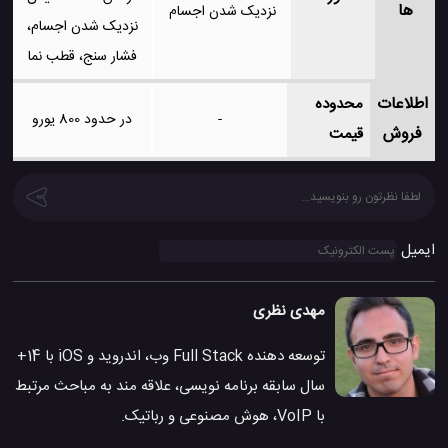
ها
نزدیک شدن اجسام
نزدیک شدن اجسام،
فشار سنج، قطب نما
اطلاعات
محدوده
-
در حدود 800 یورو
فروش
قیمت
ایمیل
مهدی نظری
توسعه دهنده Full Stack وب، اندروید و iOS با 14+
سال سابقه برنامه نویسی، علاقه مند به مباحث مرتبط
با VoIP، هوش مصنوعی و رباتیک.