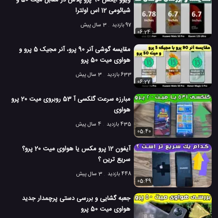
ویوو ایکس 90 پرو پلاس در مقابل میت 50 و
شیائومی 12 اس اولترا
97 بازدید
3 سال پیش
06:24
مقایسه گوشی آنر 90 پرو، آنر مجیک 5 پرو و
هواوی میت 50 پرو
633 بازدید
3 سال پیش
06:27
مبارزه سرعت گلکسی آ 53 روبروی میت 20 پرو
هواوی
435 بازدید
4 سال پیش
05:40
آیفون 12 پرو مکس یا هواوی میت 20 پرو؟
سریع ترین ؟
448 بازدید
3 سال پیش
05:49
جعبه گشایی و بررسی دستی پرچمدار جدید
هواوی میت 50 پرو