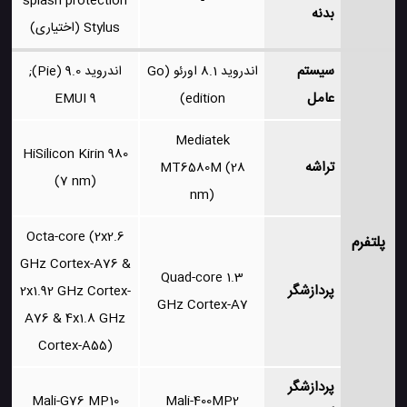
splash protection
-
بدنه
Stylus (اختیاری)
سیستم
اندروید 8.1 اورئو (Go
اندروید 9.0 (Pie);
عامل
EMUI 9
edition)
Mediatek
HiSilicon Kirin 980
تراشه
MT6580M (28
(7 nm)
nm)
Octa-core (2x2.6
پلتفرم
GHz Cortex-A76 &
Quad-core 1.3
پردازشگر
2x1.92 GHz Cortex-
GHz Cortex-A7
A76 & 4x1.8 GHz
Cortex-A55)
پردازشگر
Mali-G76 MP10
Mali-400MP2