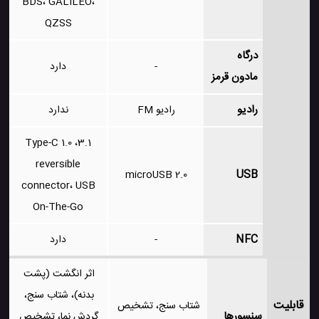
BDS، GALILEO،
QZSS
درگاه
-
دارد
مادون قرمز
رادیو
رادیو FM
ندارد
3.1، Type-C 1.0
reversible
USB
microUSB 2.0
connector، USB
On-The-Go
NFC
-
دارد
اثر انگشت (پشت
بدنه)، شتاب سنج،
قابلیت
شتاب سنج، تشخیص
سنسورها
گردش نما، تشخیص