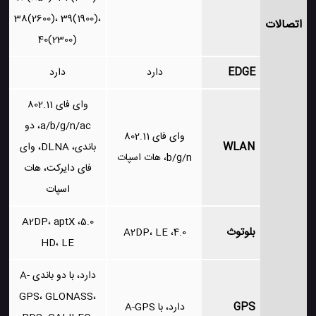
38(2600)، 39(1900)،
اتصالات
40(2300)
EDGE
دارد
دارد
وای فای 802.11
a/b/g/n/ac، دو
وای فای 802.11
WLAN
باندی، DLNA، وای
b/g/n، هات اسپات
فای دایرکت، هات
اسپات
5.0، A2DP، aptX
بلوتوث
4.0، A2DP، LE
HD، LE
دارد، با دو باندی A-
GPS، GLONASS،
GPS
دارد، با A-GPS