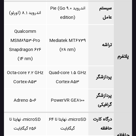
سیستم
اندروید 9.0 Pie (Go
اندروید 8.1 (اورئو)
عامل
edition)
Qualcomm
MSM8953-Pro
Mediatek MT6739
تراشه
Snapdragon 626
(28 nm)
پلتفرم
(14 nm)
Octa-core 2.2 GHz
Quad-core 1.5 GHz
پردازشگر
Cortex-A53
Cortex-A53
پردازشگر
Adreno 506
PowerVR GE8100
گرافیکی
درگاه کارت
microSD، نهایتا تا 64
microSD، نهایتا تا
حافظه
گیگابایت
256 گیگابایت
حافظه