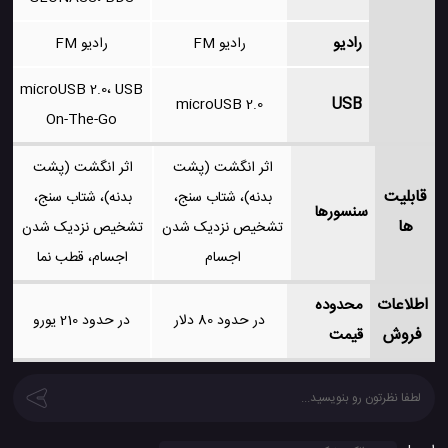
رادیو
رادیو FM
رادیو FM
microUSB 2.0، USB
USB
microUSB 2.0
On-The-Go
اثر انگشت (پشت
اثر انگشت (پشت
قابلیت
بدنه)، شتاب سنج،
بدنه)، شتاب سنج،
سنسورها
ها
تشخیص نزدیک شدن
تشخیص نزدیک شدن
اجسام
اجسام، قطب نما
اطلاعات
محدوده
در حدود 80 دلار
در حدود 210 یورو
فروش
قیمت