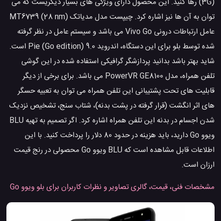
(3G) رها کنید. این محصول دارای ویژگی های بسیار دیگریست که می
توان به آن ها نیز اشاره کرد. چیپست مدل مدیاتک MT6739 (28 nm)
عامل ارتباطات درونی Vivo Go می باشد و سیستم عامل در نظر گرفته
شده توسط بلو برای این دستگاه، اندروید 9.0 Pie (Go edition) است.
شاید بهتر باشد بدانید پردازشگر گرافیکی استفاده شده در این گوشی
تلفن همراه، مدل PowerVR GE8100 می باشد. برای برخی از دیگر
قابلیت های تحت پشتیبانی این تلفن همراه می توان به تعبیه حسگر
های اثر انگشت (قرار گرفته در پشت بدنه)، شتاب سنج، تشخیص نزدیک
شدن اجسام در بدنه این تلفن همراه اشاره کرد. اگر تصمیم به تهیه BLU
ویوو Go دارید، باید هزینه در حدود 80 دلار را پرداخت کنید. با این
اطلاعات قابل مشاهده است که BLU ویوو Go محصولی در رنج قیمت
ارزان است.
مشخصات فنی، قیمت، گالری تصاویر و نظرات کاربران برای بلو ویوو Go