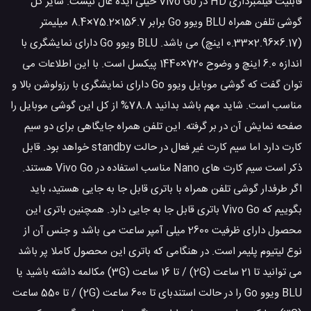
قابلیت فیلمبرداری HD در Vivo Go خیلی ایده عال نیست. سایز کل
گوشی تلفن همراه BLU ویوو Go برابر 156.7×75.2×8.4 میلیمتر
(6.17×2.96×0.33 اینچ) می باشد. BLU ویوو Go دارای نمایشگری با
اندازه 6.0 اینچ و وضوح 720×1440 پیکسل است. با این اطلاعات می
توان گفت که گوشی موبایل ویوو Go دارای نمایشگری با رزولوشن بالا و
مناسب است. شاید مهم باشد بدانید 78.8% از کل این گوشی موبایل را
صفحه نمایش آن در بر گرفته. این تلفن همراه جایگاهی برای دو سیم
کارت دارد اما سیم کارت غیر فعال در حالت standby خواهد بود. قابل
ذکر است سیم کارت های Nano مناسب استفاده در Vivo Go هستند.
اگر طرفدار گوشی تلفن همراه با باتری قابل جا به جایی هستید، باید
بگوییم که Vivo Go باتری قابل جا به جایی دارد. همچنین باتری این
محصول دارای ظرفیت 2600 میلی آمپر ساعت می باشد و جنس آن از
نوع لیتیوم پلیمر است. در هنگامی که باتری این محصول کاملا پر باشد
می توانید تا 21 ساعت (2G) / تا 16 ساعت (3G) مکالمه داشته باشید یا
BLU ویوو Go را در حالت استندبای تا 600 ساعت (2G) / تا 550 ساعت