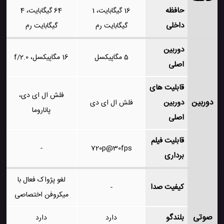
حافظه
16 گیگابایت، 1
64 گیگابایت، 4
داخلی
گیگابایت رم
گیگابایت رم
دوربین
5 مگاپیکسل
16 مگاپیکسل، f/2.0
اصلی
قابلیت های
فلش ال ای دی،
دوربین
دوربین
فلش ال ای دی
پاناروما
اصلی
قابلیت فیلم
-
720p@30fps
برداری
لغو پژواک فعال با
کیفیت صدا
-
میکروفن اختصاصی
صوتی
بلندگو
دارد
دارد