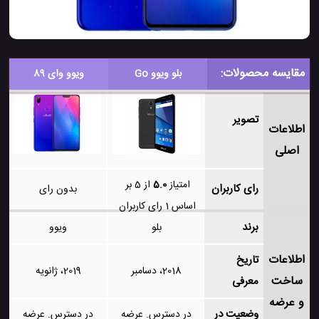
مقایسه محصولات:
بلو ویوو Go
ویوو وای 89
تصویر
اطلاعات
اصلی
امتیاز
5.0
از 5 بر
رای کاربران
بدون رای
اساس
1
رای کاربران
برند
بلو
ویوو
اطلاعات
تاریخ
2018، دسامبر
2019، ژانویه
ساخت
معرفی
و عرضه
وضعیت در
در دسترس. عرضه
در دسترس. عرضه