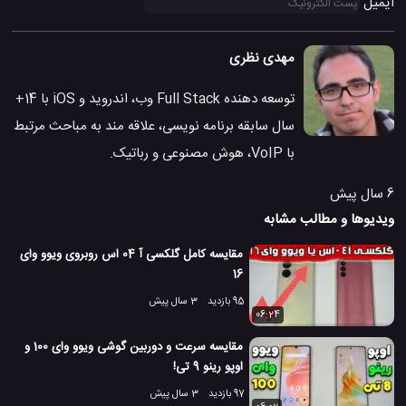
ایمیل
مهدی نظری
توسعه دهنده Full Stack وب، اندروید و iOS با 14+
سال سابقه برنامه نویسی، علاقه مند به مباحث مرتبط
با VoIP، هوش مصنوعی و رباتیک.
6 سال پیش
ویدیوها و مطالب مشابه
مقایسه کامل گلکسی آ 04 اس روبروی ویوو وای
16
95 بازدید
3 سال پیش
06:24
مقایسه سرعت و دوربین گوشی ویوو وای 100 و
اوپو رینو 9 تی!
97 بازدید
3 سال پیش