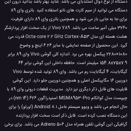
دستگاه از نوع دوال استندبای می باشد. شاید بهتر باشد بدانید درون این
دستگاه می توانید از سیم کارت های نانو استفاده کنید. باتری وای 89
برای جا به جایی باز می شود و همچنین باتری وای 89 دارای ظرفیت
3260 میلی آمپر ساعت می باشد. Vivo Y89 از یک سخت افزار پردازشگر
هشت هسته ای مدل Octa-core 2.2 GHz Cortex-A53 قدرت می
گیرد. این محصول از صفحه نمایشی با سایز 6.26 اینچ و وضوح
1080×2280 پیکسل بهره می برد. اندازه کلی گوشی Vivo وای 89 برابر
154.8x75x7.9 میلیمتر است. حافظه داخلی این گوشی برابر 64
گیگابایت، 4 گیگابایت رم می باشد. وای 89 تولید شده توسط Vivo
دوربین 16 مگاپیکسل اصلی و همچنین دوربین جلو دارد. این گوشی
قابلیت های قابل ذکر دیگری نیز دارد. مدیریت قطعات درونی وای 89 با
چیپست مدل کوالکام MSM8953-Pro اسنپدراگون 626 (14 nm) در
حال انجام می باشد و ویوو سیستم عامل Android 8.1 (اورئو) را برای
این دستگاه نصب کرده است. قابل ذکر است سخت افزار پردازنده
گرافیکی این گوشی تلفن همراه مدل Adreno 506 می باشد. برای برخی