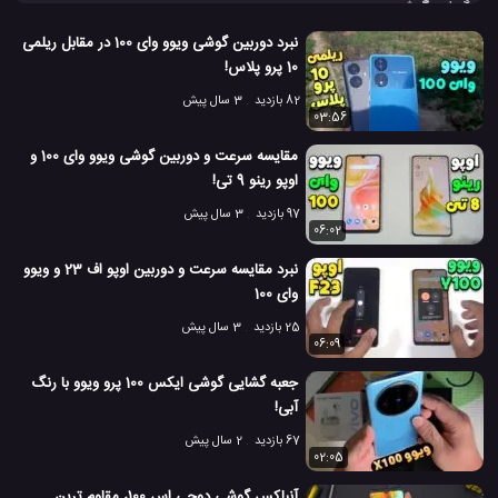
گوشی
گوشی ویوو وای 100
از نوع ایمولد 90 هرتزی است و کیفیت
نمایش مناسبی دارد. اگر قصد خرید گوشی وای 100 ویوو را دارید، این
نبرد دوربین گوشی ویوو وای 100 در مقابل ریلمی
کلیپ را در نتران تماشا کنید.
10 پرو پلاس!
بررسی ویوو Y100
بررسی ویوو وای 100
گوشی ویوو Y100
#
#
#
82 بازدید
3 سال پیش
03:56
گوشی ویوو وای 100
موبایل ویوو Y100
موبایل ویوو وای 100
#
#
#
مقایسه سرعت و دوربین گوشی ویوو وای 100 و
37 بازدید
3 سال پیش
بررسی
تکنولوژی
موبایل
نقد و بررسی موبایل 
اوپو رینو 9 تی!
97 بازدید
3 سال پیش
06:02
نبرد مقایسه سرعت و دوربین اوپو اف 23 و ویوو
وای 100
25 بازدید
3 سال پیش
06:09
جعبه گشایی گوشی ایکس 100 پرو ویوو با رنگ
آبی!
67 بازدید
2 سال پیش
02:05
آنباکس گوشی دوجی اس 100، مقاوم ترین