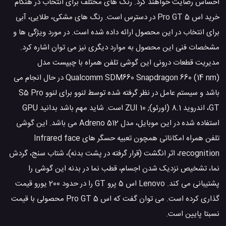
احساس رضایت خواهند کرد. رنگ های مختلف برای انتخاب در هنگام
خرید اس 5 Pro GT در دسترس است. رنگ های مشکی، طلایی، آبی
برای انتخاب در این محصول ارائه داده شده است. در مورد ویژگی ها و
مشخصات فنی این محصول به موارد دیگری نیز می توان اشاره کرد.
مدیریت قطعات درونی این گوشی تلفن همراه با چیپست مدل
Qualcomm SDM660 Snapdragon 660 (14 nm) در حال انجام می
باشد و سیستم عامل در نظر گرفته شده توسط لنوو برای لنوو S5 Pro
GT، اندروید 8.1 (اورئو); ZUI 10 است. شاید مهم باشد بدانید GPU
استفاده شده در این موبایل، مدل Adreno 512 می باشد. این گوشی
تلفن همراه امکاناتی همچون تعبیه حسگر های Infrared face
recognition، اثر انگشت (قرار گرفته در پشت بدنه)، شتاب سنج، گردش
نما، تشخیص نزدیک شدن اجسام، قطب نما در بدنه این گوشی را
پشتیبانی می کند. Lenovo اس 5 پرو GT را در حدود 200 یورو قیمت
گذاری کرده است. می توان گفت که اس 5 Pro GT محصولی با قیمت
نسبتا پایین است.