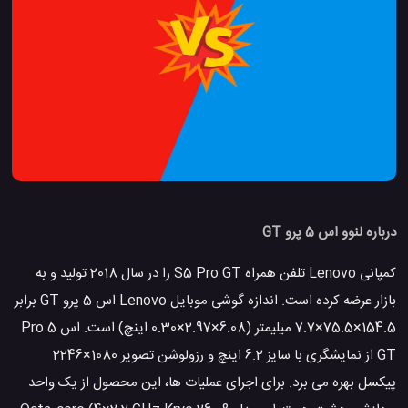
درباره لنوو اس 5 پرو GT
کمپانی Lenovo تلفن همراه S5 Pro GT را در سال 2018 تولید و به
بازار عرضه کرده است. اندازه گوشی موبایل Lenovo اس 5 پرو GT برابر
154.5×75.5×7.7 میلیمتر (6.08×2.97×0.30 اینچ) است. اس 5 Pro
GT از نمایشگری با سایز 6.2 اینچ و رزولوشن تصویر 1080×2246
پیکسل بهره می برد. برای اجرای عملیات ها، این محصول از یک واحد