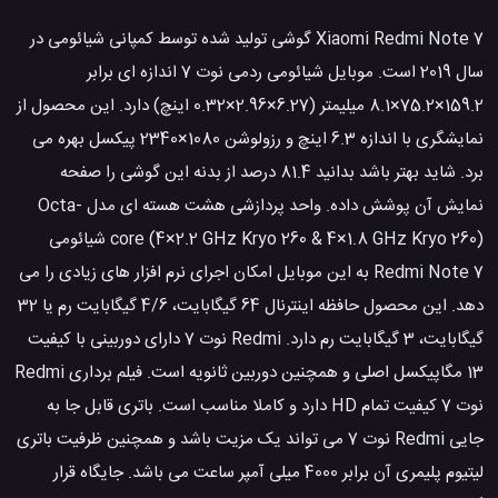
Xiaomi Redmi Note 7 گوشی تولید شده توسط کمپانی شیائومی در
سال 2019 است. موبایل شیائومی ردمی نوت 7 اندازه ای برابر
159.2×75.2×8.1 میلیمتر (6.27×2.96×0.32 اینچ) دارد. این محصول از
نمایشگری با اندازه 6.3 اینچ و رزولوشن 1080×2340 پیکسل بهره می
برد. شاید بهتر باشد بدانید 81.4 درصد از بدنه این گوشی را صفحه
نمایش آن پوشش داده. واحد پردازشی هشت هسته ای مدل Octa-
core (4×2.2 GHz Kryo 260 & 4×1.8 GHz Kryo 260) شیائومی
Redmi Note 7 به این موبایل امکان اجرای نرم افزار های زیادی را می
دهد. این محصول حافظه اینترنال 64 گیگابایت، 4/6 گیگابایت رم یا 32
گیگابایت، 3 گیگابایت رم دارد. Redmi نوت 7 دارای دوربینی با کیفیت
13 مگاپیکسل اصلی و همچنین دوربین ثانویه است. فیلم برداری Redmi
نوت 7 کیفیت تمام HD دارد و کاملا مناسب است. باتری قابل جا به
جایی Redmi نوت 7 می تواند یک مزیت باشد و همچنین ظرفیت باتری
لیتیوم پلیمری آن برابر 4000 میلی آمپر ساعت می باشد. جایگاه قرار