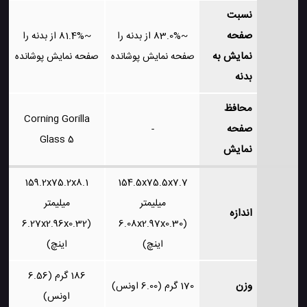
نسبت
صفحه
~83.0% از بدنه را
~81.4% از بدنه را
نمایش به
صفحه نمایش پوشانده
صفحه نمایش پوشانده
بدنه
محافظ
Corning Gorilla
صفحه
-
Glass 5
نمایش
159.2x75.2x8.1
154.5x75.5x7.7
میلیمتر
میلیمتر
اندازه
(6.27x2.96x0.32
(6.08x2.97x0.30
اینچ)
اینچ)
186 گرم (6.56
وزن
170 گرم (6.00 اونس)
اونس)