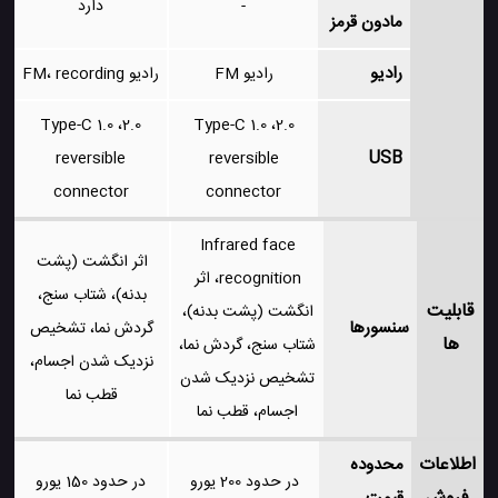
-
دارد
مادون قرمز
رادیو
رادیو FM
رادیو FM، recording
2.0، Type-C 1.0
2.0، Type-C 1.0
USB
reversible
reversible
connector
connector
Infrared face
اثر انگشت (پشت
recognition، اثر
بدنه)، شتاب سنج،
قابلیت
انگشت (پشت بدنه)،
سنسورها
گردش نما، تشخیص
ها
شتاب سنج، گردش نما،
نزدیک شدن اجسام،
تشخیص نزدیک شدن
قطب نما
اجسام، قطب نما
اطلاعات
محدوده
در حدود 200 یورو
در حدود 150 یورو