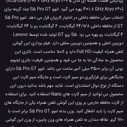
پردازشی هشت هسته ای مدل Octa-core (4×2.2 GHz Kryo 260 &
4×1.8 GHz Kryo 260) بهره می گیرد. لنوو S5 Pro GT چند گزینه برای
انتخاب میزان حافظه داخلی در اختیار کاربران قرار می دهد. لنوو S5 Pro
GT از حافظه داخلی 64/128 گیگابایت، 6 گیگابایت رم یا 64 گیگابایت،
4 گیگابایت رم بهره می برد. S5 پرو GT تولید شده توسط Lenovo
دوربین اصلی و همچنین دوربین سلفی دارد. فیلم برداری این گوشی
تلفن همراه کیفیت Full HD دارد و کاملا مناسب است. باتری این
محصول به سادگی جا به جا می شود و همچنین ظرفیت باتری لیتیوم
یونی آن برابر 3500 میلی آمپر ساعت می باشد. لنوو S5 Pro GT دارای
جایگاهی برای قرارگیری دو سیم کارت است و جایگاه سیم کارت این
دستگاه از نوع دوال استندبای است. شاید مهم باشد بدانید درون این
محصول می توانید از سیم کارت های Nano استفاده کنید. برای استفاده
از کارت حافظه خارجی بر روی این گوشی تلفن همراه یکی از جایگاه های
سیم کارت را باید اشغال کنید. وزن بدنه لنوو S5 Pro GT برابر است با
170 گرم. علاقه مندان به تلفن همراه های وزن پایین، از وزن این گوشی