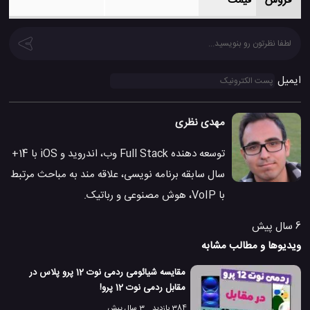
فروش
قیمت
ایمیل
مهدی نظری
توسعه دهنده Full Stack وب، اندروید و iOS با 14+
سال سابقه برنامه نویسی، علاقه مند به مباحث مرتبط
با VoIP، هوش مصنوعی و رباتیک.
6 سال پیش
ویدیوها و مطالب مشابه
مقایسه شیائومی ردمی نوت 12 پرو پلاس در
مقابل ردمی نوت 12 پرو!
384 بازدید
3 سال پیش