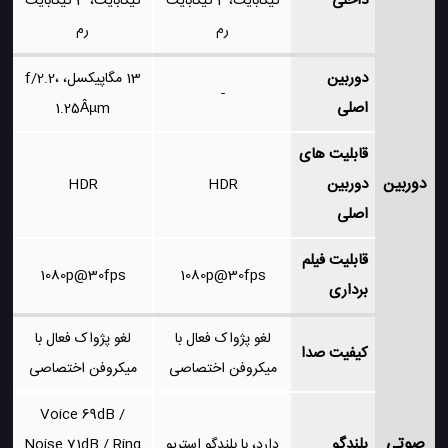
داخلی
گیگابایت، 4 گیگابایت
گیگابایت، 3 گیگابایت
رم
رم
دوربین
13 مگاپیکسل، f/2.2،
-
اصلی
1.25Âµm
قابلیت های
دوربین
دوربین
HDR
HDR
اصلی
قابلیت فیلم
1080p@30fps
1080p@30fps
برداری
لغو پژواک فعال با
لغو پژواک فعال با
کیفیت صدا
میکروفن اختصاصی
میکروفن اختصاصی
Voice 69dB /
صوتی
بلندگو
دارد، با بلندگو استریو
Noise 71dB / Ring