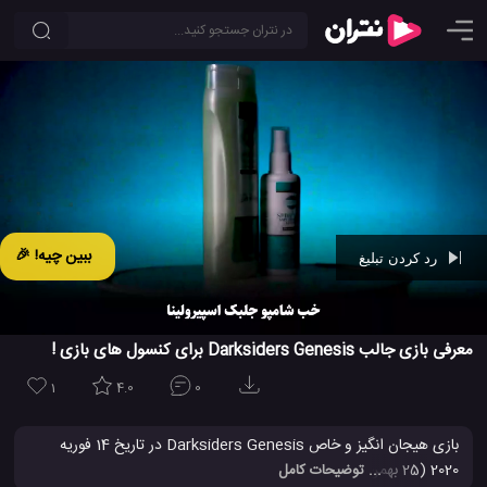
ببین چیه! 🎉
رد کردن تبلیغ
Ad -
00:42
معرفی بازی جالب Darksiders Genesis برای کنسول های بازی !
1
4.0
0
بازی هیجان انگیز و خاص Darksiders Genesis در تاریخ 14 فوریه
2020 (25 بهمن همین سال) به کنسول های بازی می آید. Darksiders
... توضیحات کامل