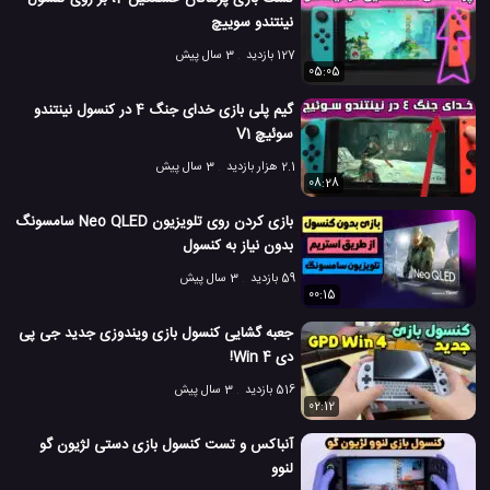
نینتندو سوییچ
127 بازدید
3 سال پیش
05:05
گیم پلی بازی خدای جنگ 4 در کنسول نینتندو
سوئیچ V1
2.1 هزار بازدید
3 سال پیش
08:28
بازی کردن روی تلویزیون Neo QLED سامسونگ
بدون نیاز به کنسول
59 بازدید
3 سال پیش
00:15
جعبه گشایی کنسول بازی ویندوزی جدید جی پی
دی Win 4!
516 بازدید
3 سال پیش
02:12
آنباکس و تست کنسول بازی دستی لژیون گو
لنوو