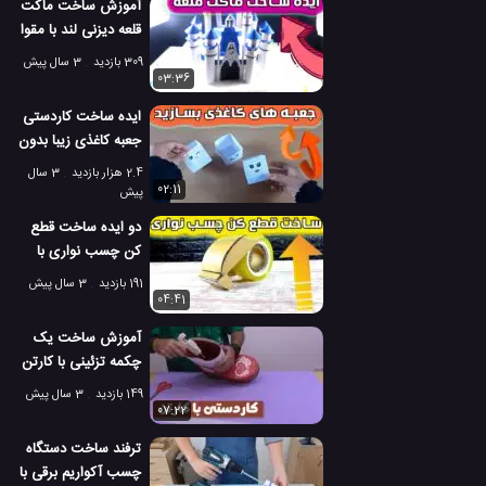
آموزش ساخت ماکت
قلعه دیزنی لند با مقوا
و چسب
309 بازدید
3 سال پیش
03:36
ایده ساخت کاردستی
جعبه کاغذی زیبا بدون
چسب و قیچی
2.4 هزار بازدید
3 سال
02:11
پیش
دو ایده ساخت قطع
کن چسب نواری با
کارتن مقوایی
191 بازدید
3 سال پیش
04:41
آموزش ساخت یک
چکمه تزئینی با کارتن
و چسب!
149 بازدید
3 سال پیش
07:22
ترفند ساخت دستگاه
چسب آکواریم برقی با