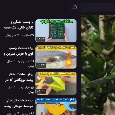
با چسب تفنگی و
کارتن خالی، یک جعبه
با طرح طبیعت
871 بازدید
3 سال پیش
بسازید!
08:03
ایده ساخت چسب
قوی با جوش شیرین و
چسب قطره ای
2.9 هزار بازدید
3 سال
04:33
پیش
روش ساخت منقار
پرنده اوریگامی که باز
و بسته می شود!
15 هزار بازدید
4 سال
05:32
پیش
ایده ساخت کاردستی
مجسمه سیمانی پرنده
با وسایل ساده
766 بازدید
4 سال پیش