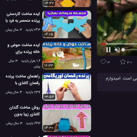
03:37
ایده ساخت کاردستی
پرنده منحصر به فرد با
سیمان سفید
243 بازدید
3 سال پیش
04:25
ایده ساخت حوض و
خانه پرنده برای
پرورش ماهی و اردک
1.6 هزار بازدید
3 سال
3
3.0
12:33
پیش
راهنمای ساخت پرنده
بی است. امیدوارم
رقصان کاغذی با
یانه عالی را برای
اوریگامی 🐥
237 بازدید
3 سال پیش
03:53
انه پرنده
روش ساخت گلدان
کاغذی زیبا بدون
استفاده از چسب
663 بازدید
3 سال پیش
04:32