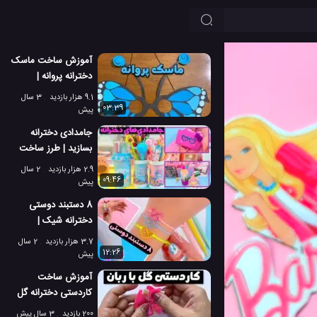
آموزش ساخت ماسک
دخترانه پروانه |
صورتک دخترانه پروانه
9.1 هزار بازدید
3 سال
ای!
03:39
پیش
جامدادی دخترانه
بسازید | طرز ساخت
جامدادی شیک
2.9 هزار بازدید
2 سال
دخترانه برای مدرسه
09:46
پیش
8 دستبند دوستی
دخترانه شیک |
دستبندهای دوستی
3.7 هزار بازدید
2 سال
دخترانه جدید!
12:26
پیش
آموزش ساخت
کاردستی دخترانه گل
سرخ با ربان 🌺🏵️
200 بازدید
3 سال پیش