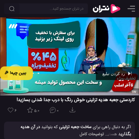
ببین چیه! 🎉
رد کردن تبلیغ
Ad -
00:43
کاردستی جعبه هدیه تزئینی خوش رنگ با درب جدا شدنی بسازید!
6
5.0
0
اگر به دنبال راهی برای
ساخت جعبه تزئینی
که بتوانید
در آن هدیه
بگذارید
هستید، در این ویدیو، به شما نشان داده می شود که چگونه
... توضیحات کامل