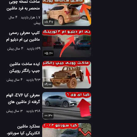
ساخت نسخه چوبی
منحصر به فرد ماشین
هیوندای سانتافه
1.7 هزار بازدید
4 سال
08:47
پیش
کلیپ معرفی رسمی
ماشین بی ام دبلیو ام
3 تورینگ
269 بازدید
4 سال پیش
05:20
ایده ساخت ماشین
جیپ رانگلر روبیکن
2022 با چوب
923 بازدید
4 سال پیش
09:00
معرفی کیا EV6، الهام
گرفته از ماشین های
مسابقه ای
318 بازدید
3 سال پیش
00:30
عملکرد ماشین
الکتریکی کیا سورنتو،