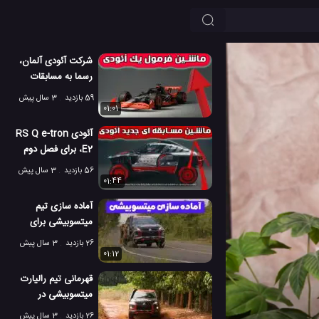
شرکت آئودی آلمان،
رسما به مسابقات
فرمول 1 پیوست
59 بازدید
3 سال پیش
01:01
آئودی RS Q e-tron
E2، برای فصل دوم
مسابقات رالی
56 بازدید
3 سال پیش
01:44
آماده سازی تیم
میتسوبیشی برای
مسابقات رالی آسایی
26 بازدید
3 سال پیش
01:12
قهرمانی تیم رالیارت
میتسوبیشی در
مسابقات Asia AXCR
26 بازدید
3 سال پیش