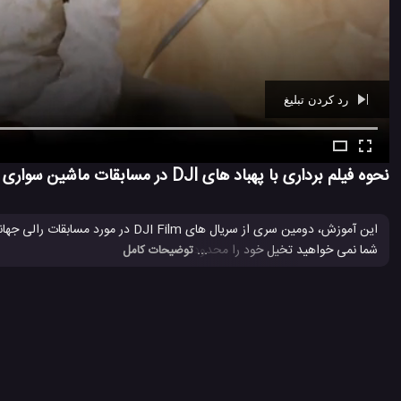
رد کردن تبلیغ
Ad -
00:40
نحوه فیلم برداری با پهباد های DJI در مسابقات ماشین سواری
این آموزش، دومین سری از سریال های DJI Film در مورد مسابقات رالی جهانی است. این قسمت بر تکنیک های ترکیب شده برای
شما نمی خواهید تخیل خود را محدود کنید!
... توضیحات کامل
DJI
پهباد
پهباد DJI
تکنولوژی های پهباد
دی جی ای
شرکت 
#
#
#
#
#
#
هواپیما بدون سرنشین DJI
#
3.2 هزار بازدید
8 سال پیش
پهپاد
تکنولوژی
ماشین
ویدئو
ویدئو ه