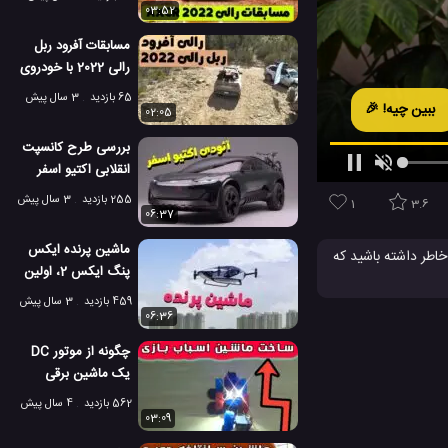
2022
03:52
مسابقات آفرود ربل
رالی 2022 با خودروی
هیوندای سانتا کروز
65 بازدید
3 سال پیش
ببین چیه! 🎉
02:05
بررسی طرح کانسپت
انقلابی اکتیو اسفر
آئودی: سواری +
255 بازدید
3 سال پیش
1
3.6
پیکاپ!
06:37
ماشین پرنده ایکس
خاطر داشته باشید که
پنگ ایکس 2، اولین
ماشین پرنده رسمی
459 بازدید
3 سال پیش
جهان!
06:36
چگونه از موتور DC
یک ماشین برقی
بسازیم؟
562 بازدید
4 سال پیش
03:09