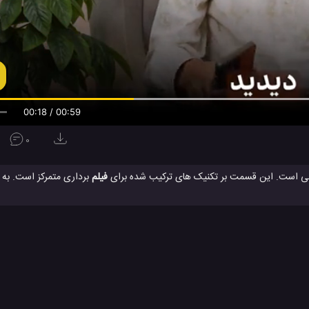
00:19 / 00:59
0
فیلم
برداری متمرکز است. به 
DJI
کمپانی DJI
هواپیما بدون سر نشین DJI
هواپیما بدون سرنشین
#
#
#
ای تکنولوژی